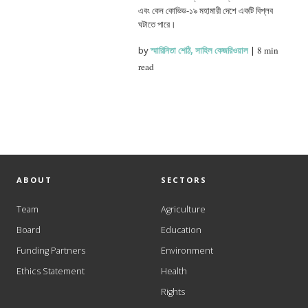
এবং কেন কোভিড-১৯ মহামারী দেশে একটি বিপ্লব
ঘটাতে পারে।
by
স্মারিনিতা শেঠি
,
সাহিল কেজরিওয়াল
|
8 min
read
ABOUT
SECTORS
Team
Agriculture
Board
Education
Funding Partners
Environment
Ethics Statement
Health
Rights