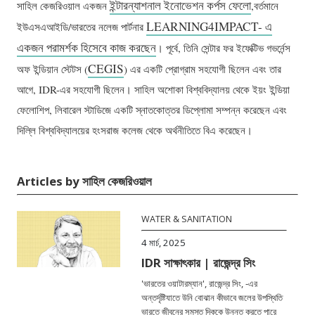
ইন্টারন্যাশনাল ইনোভেশন কর্পস ফেলো
সাহিল কেজরিওয়াল একজন
,বর্তমানে
LEARNING4IMPACT- এ
ইউএসএআইডি/ভারতের নলেজ পার্টনার
একজন পরামর্শক হিসেবে কাজ করছেন
। পূর্বে, তিনি সেন্টার ফর ইফেক্টিভ গভর্নেন্স
CEGIS
অফ ইন্ডিয়ান স্টেটস (
) এর একটি প্রোগ্রাম সহযোগী ছিলেন এবং তার
আগে, IDR-এর সহযোগী ছিলেন। সাহিল অশোকা বিশ্ববিদ্যালয় থেকে ইয়ং ইন্ডিয়া
ফেলোশিপ, লিবারেল স্টাডিজে একটি স্নাতকোত্তর ডিপ্লোমা সম্পন্ন করেছেন এবং
দিল্লি বিশ্ববিদ্যালয়ের হংসরাজ কলেজ থেকে অর্থনীতিতে বিএ করেছেন।
Articles by সাহিল কেজরিওয়াল
WATER & SANITATION
4 মার্চ, 2025
IDR সাক্ষাৎকার | রাজেন্দ্র সিং
'ভারতের ওয়াটারম্যান', রাজেন্দ্র সিং, -এর
অন্তর্দৃষ্টিযাতে উনি বোঝান কীভাবে জলের উপস্থিতি
ভারতে জীবনের সমস্ত দিককে উন্নত করতে পারে