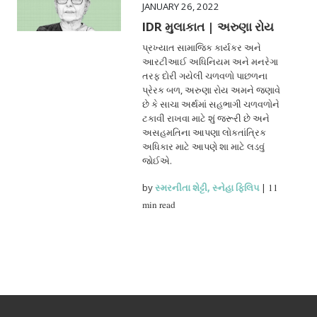
JANUARY 26, 2022
IDR મુલાકાત | અરુણા રોય
પ્રખ્યાત સામાજિક કાર્યકર અને
આરટીઆઈ અધિનિયમ અને મનરેગા
તરફ દોરી ગયેલી ચળવળો પાછળના
પ્રેરક બળ, અરુણા રોય અમને જણાવે
છે કે સાચા અર્થમાં સહભાગી ચળવળોને
ટકાવી રાખવા માટે શું જરૂરી છે અને
અસહમતિના આપણા લોકતાંત્રિક
અધિકાર માટે આપણે શા માટે લડવું
જોઈએ.
by
સ્મરનીતા શેટ્ટી
,
સ્નેહા ફિલિપ
|
11
min read