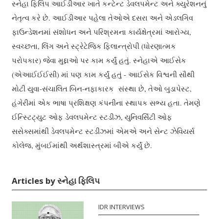
સ્નેહા ફિલિપ આઈડીઆર ખાતે કન્ટેન્ટ ડેવલપમેન્ટ અને ક્યુરેશનનું
નેતૃત્વ કરે છે. આઈડીઆર પહેલા તેઓએ દસરા અને એડલગિવ
ફાઉન્ડેશનમાં સંશોધન અને પરિશ્રમના કાર્યક્ષેત્રમાં આરોગ્ય,
સ્વચ્છતા, લિંગ અને સ્ટ્રેટેજિક ફિલાન્ત્રોપી (ધોરણાત્મક
પરોપકાર) જેવા મુદ્દાઓ પર કામ કર્યું હતું. સ્નેહાએ આઈસેક
(એઆઈઈઈસી) માં પણ કામ કર્યું હતું - આઈસેક વિશ્વની સૌથી
મોટી યુવા-સંચાલિત બિન-નફાકારક સંસ્થા છે, તેઓ બુડાપેસ્ટ,
હંગેરીમાં એક ભાષા પ્રશિક્ષણ કંપનીના સ્થાપક સભ્ય હતા. તેમણે
ઈન્સ્ટિટ્યુટ ઓફ ડેવલપમેન્ટ સ્ટડીઝ, યુનિવર્સિટી ઓફ
સસેક્સમાંથી ડેવલપમેન્ટ સ્ટડીઝમાં એમએ અને સેન્ટ ઝેવિયર્સ
કોલેજ, મુંબઈમાંથી અર્થશાસ્ત્રમાં બીએ કર્યું છે.
Articles by સ્નેહા ફિલિપ
IDR INTERVIEWS