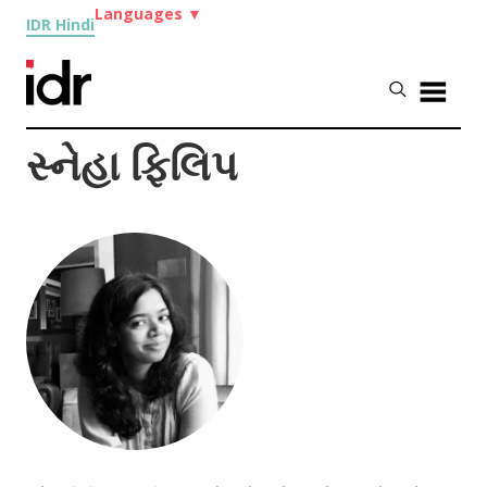
Languages
▼
IDR Hindi
સ્નેહા ફિલિપ