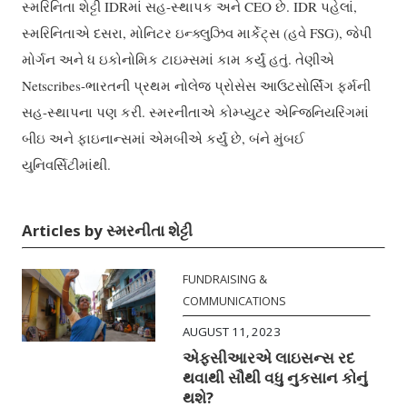
સ્મરિનિતા શેટ્ટી IDRમાં સહ-સ્થાપક અને CEO છે. IDR પહેલાં,
સ્મરિનિતાએ દસરા, મોનિટર ઇન્ક્લુઝિવ માર્કેટ્સ (હવે FSG), જેપી
મોર્ગન અને ધ ઇકોનોમિક ટાઇમ્સમાં કામ કર્યું હતું. તેણીએ
Netscribes-ભારતની પ્રથમ નોલેજ પ્રોસેસ આઉટસોર્સિંગ ફર્મની
સહ-સ્થાપના પણ કરી. સ્મરનીતાએ કોમ્પ્યુટર એન્જિનિયરિંગમાં
બીઇ અને ફાઇનાન્સમાં એમબીએ કર્યું છે, બંને મુંબઈ
યુનિવર્સિટીમાંથી.
Articles by સ્મરનીતા શેટ્ટી
FUNDRAISING &
COMMUNICATIONS
AUGUST 11, 2023
એફસીઆરએ લાઇસન્સ રદ
થવાથી સૌથી વધુ નુકસાન કોનું
થશે?