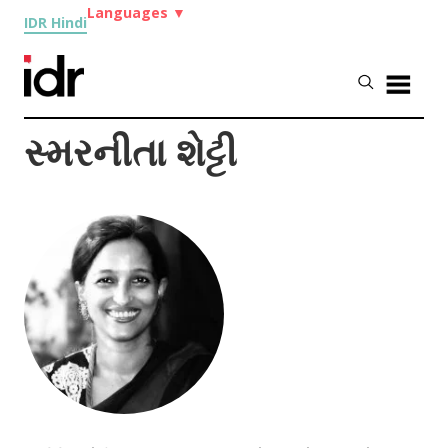
Languages
▼
IDR Hindi
સ્મરનીતા શેટ્ટી