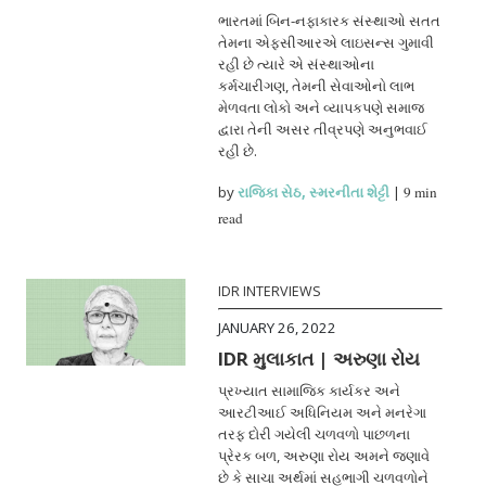
ભારતમાં બિન-નફાકારક સંસ્થાઓ સતત
તેમના એફસીઆરએ લાઇસન્સ ગુમાવી
રહી છે ત્યારે એ સંસ્થાઓના
કર્મચારીગણ, તેમની સેવાઓનો લાભ
મેળવતા લોકો અને વ્યાપકપણે સમાજ
દ્વારા તેની અસર તીવ્રપણે અનુભવાઈ
રહી છે.
by
રાજિકા સેઠ
,
સ્મરનીતા શેટ્ટી
|
9 min
read
IDR INTERVIEWS
JANUARY 26, 2022
IDR મુલાકાત | અરુણા રોય
પ્રખ્યાત સામાજિક કાર્યકર અને
આરટીઆઈ અધિનિયમ અને મનરેગા
તરફ દોરી ગયેલી ચળવળો પાછળના
પ્રેરક બળ, અરુણા રોય અમને જણાવે
છે કે સાચા અર્થમાં સહભાગી ચળવળોને