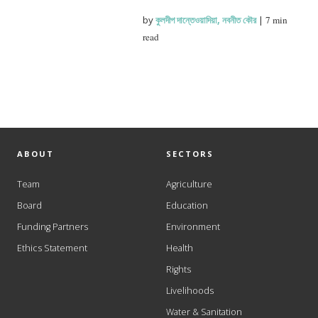
by
কুলদীপ দান্তেওয়াদিয়া
,
নবনীত কৌর
|
7 min
read
ABOUT
SECTORS
Team
Agriculture
Board
Education
Funding Partners
Environment
Ethics Statement
Health
Rights
Livelihoods
Water & Sanitation