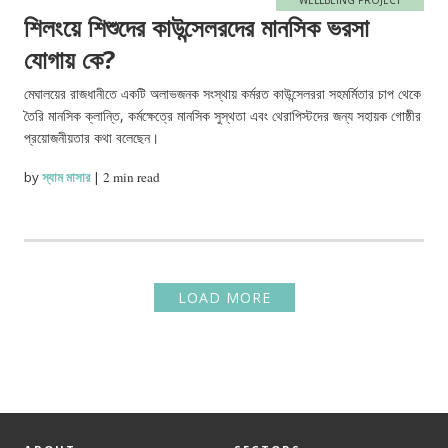
শিলংয়ে শিশুদের কাউন্সেলরদের মানসিক ভরসা
যোগায় কে?
মেঘালয়ের রাজধানীতে একটি অলাভজনক সংস্থায় কর্মরত কাউন্সেলররা সহমর্মিতার চাপ থেকে
তৈরি মানসিক ক্লান্তি, কর্মক্ষেত্রে মানসিক সুস্থতা এবং থেরাপিস্টদের জন্য সহায়ক গোষ্ঠীর
প্রয়োজনীয়তার কথা বলেছেন।
by
স্যাম মাসার
|
2 min read
LOAD MORE