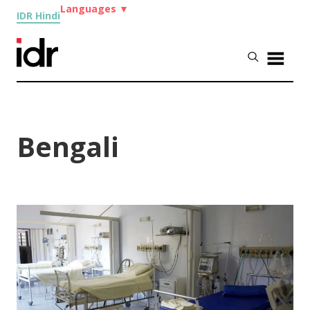
Languages
▼
IDR Hindi
Bengali