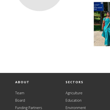
ABOUT
SECTORS
Team
Agriculture
Board
Education
Funding Partners
Environment