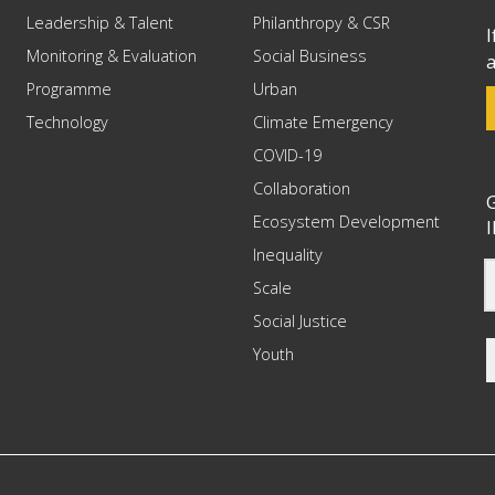
Leadership & Talent
Philanthropy & CSR
I
Monitoring & Evaluation
Social Business
a
Programme
Urban
Technology
Climate Emergency
COVID-19
Collaboration
G
Ecosystem Development
I
Inequality
Scale
Social Justice
Youth