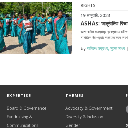
RIGHTS
19 জানুয়ারি, 2023
ASHAs: আনুষ্ঠানিক বিভাগে 
আশা কর্মীরা জনস্বাস্থ্য ব্যবস্থার একটি গ
সামাজিক নিরাপত্তার অভাবের মতন কারণগ
by
অনিরুধ চক্রধর
,
সুদেব মাধব
EXPERTISE
THEMES
Board & Governance
Advocacy & Government
Fundraising &
Diversity & Inclusion
Communications
Gender