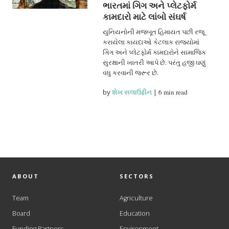
ભારતમાં ગિગ અને પ્લેટફોર્મ
કામદારો માટે લાંબો સંઘર્ષ
યુનિયનોની મજબૂત હિમાયત પછી રજૂ
કરાયેલા કાયદાઓ કેટલાક રાજ્યોમાં
ગિગ અને પ્લેટફોર્મ કામદારોને સામાજિક
સુરક્ષાની ખાતરી આપે છે. પરંતુ હજી ઘણું
વધુ કરવાની જરૂર છે.
by
શેખ સલાઉદ્દીન
|
6 min read
ABOUT
SECTORS
Team
Agriculture
Board
Education
Funding Partners
Environment