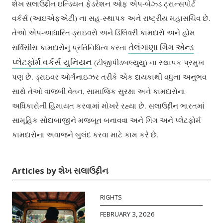
શેખ સલાઉદ્દીન ઇન્ડિયન ફેડરેશન ઓફ એપ-બેઝ્ડ ટ્રાન્સપોર્ટ
વર્કર્સ (આઇએફએટી) ના સહ-સ્થાપક અને રાષ્ટ્રીય મહાસચિવ છે.
તેઓ એપ-આધારિત ડ્રાઇવરો અને ડિલિવરી કામદારો અને હોમ
તેલંગાણા ગિગ એન્ડ
સર્વિસીસ કામદારોનું પ્રતિનિધિત્વ કરતા
પ્લેટફોર્મ વર્કર્સ યુનિયન
(ટીજીપીડબલ્યુયુ) ના સ્થાપક પ્રમુખ
પણ છે. ડ્રાઇવર ઓર્ગેનાઇઝર તરીકે એક દાયકાથી વધુના અનુભવ
સાથે તેઓ વાજબી વેતન, સામાજિક સુરક્ષા અને કામદારોના
અધિકારોની હિમાયત કરવામાં મોખરે રહ્યા છે. સલાઉદ્દીન ભારતમાં
સામૂહિક સોદાબાજીને મજબૂત બનાવવા અને ગિગ અને પ્લેટફોર્મ
કામદારોના અવાજને બુલંદ કરવા માટે કામ કરે છે.
Articles by શેખ સલાઉદ્દીન
RIGHTS
FEBRUARY 3, 2026