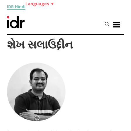
Languages
▼
IDR Hindi
શેખ સલાઉદ્દીન