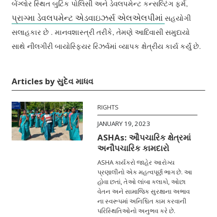
બેંગ્લોર સ્થિત બુટિક પોલિસી અને ડેવલપમેન્ટ કન્સલ્ટિંગ ફર્મ,
પ્રાગ્મા ડેવલપમેન્ટ એડવાઇઝર્સ એલએલપીમાં
સહયોગી
સલાહકાર છે . માનવશાસ્ત્રી તરીકે, તેમણે આદિવાસી સમુદાયો
સાથે નીલગીરી બાયોસ્ફિયર રિઝર્વમાં વ્યાપક ક્ષેત્રીય કાર્ય કર્યું છે.
Articles by સુદેવ માધવ
RIGHTS
JANUARY 19, 2023
ASHAs: ઔપચારિક ક્ષેત્રમાં
અનૌપચારિક કામદારો
ASHA કાર્યકરો જાહેર આરોગ્ય
પ્રણાલીનો એક મહત્વપૂર્ણ ભાગ છે. આ
હોવા છતાં, તેઓ લાંબા કલાકો, ઓછા
વેતન અને સામાજિક સુરક્ષાના અભાવ
ના સ્વરૂપમાં અનિશ્ચિત કામ કરવાની
પરિસ્થિતિઓનો અનુભવ કરે છે.