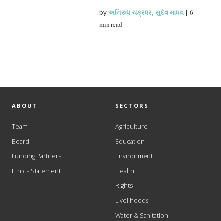
by
અનિરુધ ચક્રધર
,
સુદેવ માધવ
|
6
min read
ABOUT
SECTORS
Team
Agriculture
Board
Education
Funding Partners
Environment
Ethics Statement
Health
Rights
Livelihoods
Water & Sanitation