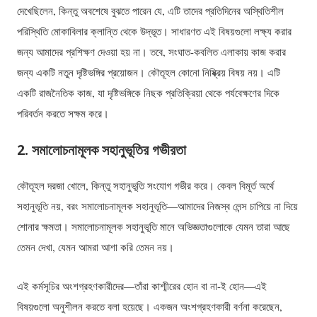
দেখেছিলেন, কিন্তু অবশেষে বুঝতে পারেন যে, এটি তাদের প্রতিদিনের অস্থিতিশীল
পরিস্থিতি মোকাবিলার ক্লান্তি থেকে উদ্ভূত। সাধারণত এই বিষয়গুলো লক্ষ্য করার
জন্য আমাদের প্রশিক্ষণ দেওয়া হয় না। তবে, সংঘাত-কবলিত এলাকায় কাজ করার
জন্য একটি নতুন দৃষ্টিভঙ্গির প্রয়োজন। কৌতূহল কোনো নিষ্ক্রিয় বিষয় নয়। এটি
একটি রাজনৈতিক কাজ, যা দৃষ্টিভঙ্গিকে নিছক প্রতিক্রিয়া থেকে পর্যবেক্ষণের দিকে
পরিবর্তন করতে সক্ষম করে।
2. সমালোচনামূলক সহানুভূতির গভীরতা
কৌতূহল দরজা খোলে, কিন্তু সহানুভূতি সংযোগ গভীর করে। কেবল বিমূর্ত অর্থে
সহানুভূতি নয়, বরং সমালোচনামূলক সহানুভূতি—আমাদের নিজস্ব লেন্স চাপিয়ে না দিয়ে
শোনার ক্ষমতা। সমালোচনামূলক সহানুভূতি মানে অভিজ্ঞতাগুলোকে যেমন তারা আছে
তেমন দেখা, যেমন আমরা আশা করি তেমন নয়।
এই কর্মসূচির অংশগ্রহণকারীদের—তাঁরা কাশ্মীরের হোন বা না-ই হোন—এই
বিষয়গুলো অনুশীলন করতে বলা হয়েছে। একজন অংশগ্রহণকারী বর্ণনা করেছেন,