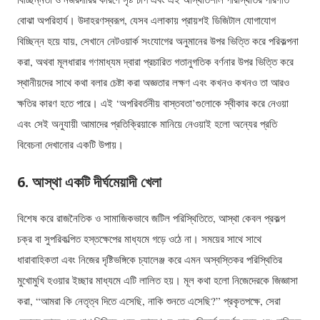
বোঝা অপরিহার্য। উদাহরণস্বরূপ, যেসব এলাকায় প্রায়শই ডিজিটাল যোগাযোগ
বিচ্ছিন্ন হয়ে যায়, সেখানে নেটওয়ার্ক সংযোগের অনুমানের উপর ভিত্তি করে পরিকল্পনা
করা, অথবা মূলধারার গণমাধ্যম দ্বারা প্রচারিত গতানুগতিক বর্ণনার উপর ভিত্তি করে
স্থানীয়দের সাথে কথা বলার চেষ্টা করা অজ্ঞতার লক্ষণ এবং কখনও কখনও তা আরও
ক্ষতির কারণ হতে পারে। এই ‘অপরিবর্তনীয় বাস্তবতা’গুলোকে স্বীকার করে নেওয়া
এবং সেই অনুযায়ী আমাদের প্রতিক্রিয়াকে মানিয়ে নেওয়াই হলো অন্যের প্রতি
বিবেচনা দেখানোর একটি উপায়।
6. আস্থা একটি দীর্ঘমেয়াদী খেলা
বিশেষ করে রাজনৈতিক ও সামাজিকভাবে জটিল পরিস্থিতিতে, আস্থা কেবল প্রকল্প
চক্র বা সুপরিকল্পিত হস্তক্ষেপের মাধ্যমে গড়ে ওঠে না। সময়ের সাথে সাথে
ধারাবাহিকতা এবং নিজের দৃষ্টিভঙ্গিকে চ্যালেঞ্জ করে এমন অস্বস্তিকর পরিস্থিতির
মুখোমুখি হওয়ার ইচ্ছার মাধ্যমে এটি লালিত হয়। মূল কথা হলো নিজেদেরকে জিজ্ঞাসা
করা, “আমরা কি নেতৃত্ব দিতে এসেছি, নাকি শুনতে এসেছি?” প্রকৃতপক্ষে, সেরা