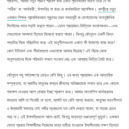
প্রায়শই, আমরা নতুন স্থানে প্রবেশ করি একটি পূর্বনির্ধারিত ধারণা নিয়ে যে কী
‘সঠিক’ বা ‘কার্যকরী’, উপলব্ধি না করে যে কার্যকারিতা আপেক্ষিক।
কাশ্মীরে নতুন
একজন শিক্ষক
প্রাথমিকভাবে স্কুলের তরল সময়সূচী বা যোগাযোগের অনানুষ্ঠানিক
সিস্টেমের সাথে লড়াই করতে পারেন—যেমন প্রয়োজন-ভিত্তিক কথোপকথন—এবং
সেগুলোকে অদক্ষতা হিসেবে বিবেচনা করতে পারেন। কিন্তু কৌতূহল একটি ভিন্ন
পদ্ধতির দিকে পরিচালিত করে: এই অনুশীলনগুলো এখানে কী উদ্দেশ্যে কাজ করে?
কোন ইতিহাস এবং সীমাবদ্ধতা এগুলোকে আকার দিয়েছে? এই বিচার থেকে
অনুসন্ধানের দিকে পরিবর্তন সম্মান সংকেত দেয় এবং আস্থার ভিত্তি তৈরি করে।
কৌতূহল শুধু পর্যবেক্ষণের চেয়েও বেশি কিছু। এর জন্য প্রয়োজন এক আন্তরিক
সম্পৃক্ততা, যা স্থানীয় মানুষের বাস্তব জীবনের অভিজ্ঞতাকে সম্মান করে এবং কোনো
পদক্ষেপ নেওয়ার আগে বোঝার ইচ্ছা প্রকাশ করে। আমার ফেলোশিপ কার্যক্রমের
মাধ্যমে আমি যা শিখেছি তা হলো, আপনি যত বেশি প্রশ্ন করবেন, মানুষের সহনশীলতা
ও উদ্ভাবনী ক্ষমতার সেই গভীর স্তরগুলো তত বেশি দেখতে পাবেন, যা সহজে চোখে
পড়ে না। এই উপলব্ধিগুলো আসে ছোট, কিন্তু অত্যন্ত গুরুত্বপূর্ণ মুহূর্তে। একজন
ফেলো প্রথমে শিক্ষার্থীদের নিজেদের মধ্যে গুটিয়ে যাওয়াকে উদাসীনতার লক্ষণ হিসেবে