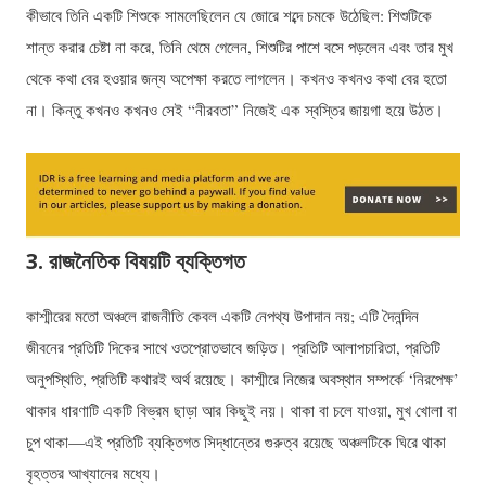
কীভাবে তিনি একটি শিশুকে সামলেছিলেন যে জোরে শব্দে চমকে উঠেছিল: শিশুটিকে
শান্ত করার চেষ্টা না করে, তিনি থেমে গেলেন, শিশুটির পাশে বসে পড়লেন এবং তার মুখ
থেকে কথা বের হওয়ার জন্য অপেক্ষা করতে লাগলেন। কখনও কখনও কথা বের হতো
না। কিন্তু কখনও কখনও সেই “নীরবতা” নিজেই এক স্বস্তির জায়গা হয়ে উঠত।
3. রাজনৈতিক বিষয়টি ব্যক্তিগত
কাশ্মীরের মতো অঞ্চলে রাজনীতি কেবল একটি নেপথ্য উপাদান নয়; এটি দৈনন্দিন
জীবনের প্রতিটি দিকের সাথে ওতপ্রোতভাবে জড়িত। প্রতিটি আলাপচারিতা, প্রতিটি
অনুপস্থিতি, প্রতিটি কথারই অর্থ রয়েছে। কাশ্মীরে নিজের অবস্থান সম্পর্কে ‘নিরপেক্ষ’
থাকার ধারণাটি একটি বিভ্রম ছাড়া আর কিছুই নয়। থাকা বা চলে যাওয়া, মুখ খোলা বা
চুপ থাকা—এই প্রতিটি ব্যক্তিগত সিদ্ধান্তের গুরুত্ব রয়েছে অঞ্চলটিকে ঘিরে থাকা
বৃহত্তর আখ্যানের মধ্যে।