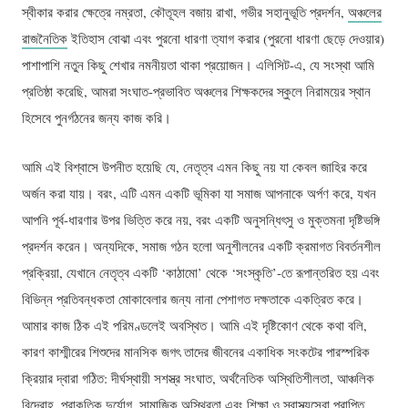
স্বীকার করার ক্ষেত্রে নম্রতা, কৌতূহল বজায় রাখা, গভীর সহানুভূতি প্রদর্শন,
অঞ্চলের
রাজনৈতিক
ইতিহাস বোঝা এবং পুরনো ধারণা ত্যাগ করার (পুরনো ধারণা ছেড়ে দেওয়ার)
পাশাপাশি নতুন কিছু শেখার নমনীয়তা থাকা প্রয়োজন। এলিসিট-এ, যে সংস্থা আমি
প্রতিষ্ঠা করেছি, আমরা সংঘাত-প্রভাবিত অঞ্চলের শিক্ষকদের স্কুলে নিরাময়ের স্থান
হিসেবে পুনর্গঠনের জন্য কাজ করি।
আমি এই বিশ্বাসে উপনীত হয়েছি যে, নেতৃত্ব এমন কিছু নয় যা কেবল জাহির করে
অর্জন করা যায়। বরং, এটি এমন একটি ভূমিকা যা সমাজ আপনাকে অর্পণ করে, যখন
আপনি পূর্ব-ধারণার উপর ভিত্তি করে নয়, বরং একটি অনুসন্ধিৎসু ও মুক্তমনা দৃষ্টিভঙ্গি
প্রদর্শন করেন। অন্যদিকে, সমাজ গঠন হলো অনুশীলনের একটি ক্রমাগত বিবর্তনশীল
প্রক্রিয়া, যেখানে নেতৃত্ব একটি ‘কাঠামো’ থেকে ‘সংস্কৃতি’-তে রূপান্তরিত হয় এবং
বিভিন্ন প্রতিবন্ধকতা মোকাবেলার জন্য নানা পেশাগত দক্ষতাকে একত্রিত করে।
আমার কাজ ঠিক এই পরিমণ্ডলেই অবস্থিত। আমি এই দৃষ্টিকোণ থেকে কথা বলি,
কারণ কাশ্মীরের শিশুদের মানসিক জগৎ তাদের জীবনের একাধিক সংকটের পারস্পরিক
ক্রিয়ার দ্বারা গঠিত: দীর্ঘস্থায়ী সশস্ত্র সংঘাত, অর্থনৈতিক অস্থিতিশীলতা, আঞ্চলিক
বিদ্রোহ, প্রাকৃতিক দুর্যোগ, সামাজিক অস্থিরতা এবং শিক্ষা ও স্বাস্থ্যসেবা প্রাপ্তি