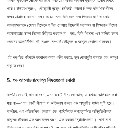
পারে। উদাহরণস্বরূপ, ‘কৌতূহলী দূরত্ব’ চর্চাকারী কোনো শিক্ষক যদি শিক্ষার্থীদের
মধ্যে মানসিক অবসাদ লক্ষ্য করেন, তবে তিনি সঙ্গে সঙ্গে শিশুদের মানিয়ে চলার
আচরণগুলোকে (যেমন নিজেকে গুটিয়ে নেওয়া) বিদ্রোহী মনোভাব বা শিক্ষকের নিজের
অযোগ্যতার লক্ষণ হিসেবে চিহ্নিত করবেন না। বরং, তিনি শিশুদের এই মানিয়ে চলার
পেছনের অন্তর্নিহিত কৌশলগুলো সম্পর্কে কৌতূহল ও আগ্রহ দেখাতে থাকবেন।
এই পদ্ধতির পরিবর্তন কথোপকথনকে গভীর করতে, ভুল বোঝাবুঝি কমাতে এবং আস্থা
বাড়াতে দেয়।
5. অ-আলোচনাযোগ্য বিষয়গুলো বোঝা
আপনি যেখানেই যান না কেন, এমন একটি সীমারেখা আছে যা কখনও অতিক্রম করা
যায় না—এমন একটি সীমানা যা অতিক্রম করলে এক অপূরণীয় ফাটল সৃষ্টি হবে।
কাশ্মীরে, এই ঐতিহাসিক, চলমান এবং প্রতিনিয়ত অপ্রত্যাশিত অস্থিতিশীলতা
মানুষের জীবনের এক অবিচ্ছেদ্য অংশ, এক ধরনের ‘স্বাভাবিকতা’। যোগাযোগ
বিচ্ছিন্নতা ও নজরদারির কারণে সৃষ্ট চাপ এবং এই অস্থিতিশীল পরিস্থিতির পরিণতি