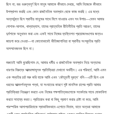
ছিল না; বরং গুরুত্বপূর্ণ ছিল মানুষ আমাকে কীভাবে দেখছে, আমি নিজেকে কীভাবে
উপস্থাপন করছি এবং কোন রাজনৈতিক অবস্থান থেকে কাজ করছি। এর মধ্যে
অন্তর্ভুক্ত ছিল স্থানীয় মানুষের সাথে মিশে যাওয়ার এমন সব উপায়—যেমন আমার
পোশাক-আশাক, খাদ্যাভ্যাস, তাদের প্রাত্যহিক রীতিনীতির প্রতি আচরণ, তাদের
দুর্দশাকে অনুধাবন করা এবং একই সাথে নিজের ব্যক্তিগত প্রয়োজনগুলোর জন্যও
জায়গা করে নেওয়া—যা কোনোভাবেই ভীতিজাগানিয়া বা স্থানীয় সংস্কৃতির প্রতি
অসম্মানজনক ছিল না।
শুরুতেই আমি বুঝেছিলাম যে, আমার ধর্মীয় ও রাজনৈতিক অবস্থান নিয়ে অন্যদের
ধারণার বিরুদ্ধে আত্মরক্ষামূলক প্রতিক্রিয়া দেখানো অর্থহীন। এর পরিবর্তে, আমি এমন
এক পদ্ধতির চর্চা শুরু করি যাকে আমি এখন ‘কৌতূহলী দূরত্ব’ বলি—এটি ছিল এক
ধরনের আত্মদর্শনমূলক পন্থা, যা সংঘাতের কারণে সৃষ্ট মানসিক চাপের প্রতি আমার
প্রতিক্রিয়া নিয়ন্ত্রণ করতে এবং নিজের পক্ষপাতিত্বগুলোকে সতর্কতার সাথে মোকাবিলা
করতে সাহায্য করত। প্রতিরোধ করা বা কিছু প্রমাণ করার চেষ্টা না করে, আমি
পারস্পরিক আলাপচারিতাকে স্বাভাবিকভাবে এগোতে দিতাম, যাতে অন্যরা আমাকে
একটি ‘বৃহৎ রাজনৈতিক পরিচয়ের’ কাঠামোর বাইরে একজন ব্যক্তি হিসেবে দেখতে