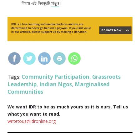
পড়ুন
বিষয়ে এই নিবন্ধটি
।
Community Participation
Grassroots
Tags:
,
Leadership
Indian Ngos
Marginalised
,
,
Communities
We want IDR to be as much yours as it is ours. Tell us
what you want to read.
writetous@idronline.org