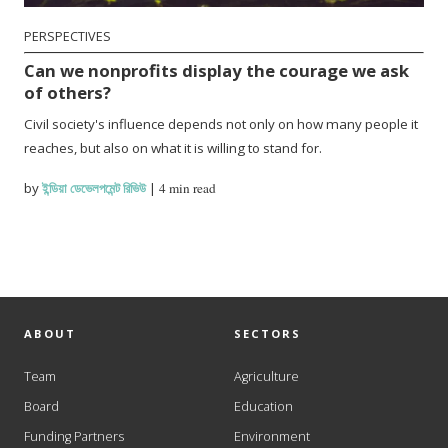
PERSPECTIVES
Can we nonprofits display the courage we ask
of others?
Civil society's influence depends not only on how many people it
reaches, but also on what it is willing to stand for.
by
ইন্ডিয়া ডেভেলপমেন্ট রিভিউ
|
4 min read
ABOUT
SECTORS
Team
Agriculture
Board
Education
Funding Partners
Environment