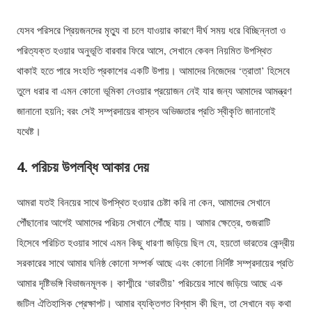
যেসব পরিসরে প্রিয়জনদের মৃত্যু বা চলে যাওয়ার কারণে দীর্ঘ সময় ধরে বিচ্ছিন্নতা ও
পরিত্যক্ত হওয়ার অনুভূতি বারবার ফিরে আসে, সেখানে কেবল নিয়মিত উপস্থিত
থাকাই হতে পারে সংহতি প্রকাশের একটি উপায়। আমাদের নিজেদের ‘ত্রাতা’ হিসেবে
তুলে ধরার বা এমন কোনো ভূমিকা নেওয়ার প্রয়োজন নেই যার জন্য আমাদের আমন্ত্রণ
জানানো হয়নি; বরং সেই সম্প্রদায়ের বাস্তব অভিজ্ঞতার প্রতি স্বীকৃতি জানানোই
যথেষ্ট।
4. পরিচয় উপলব্ধি আকার দেয়
আমরা যতই বিনয়ের সাথে উপস্থিত হওয়ার চেষ্টা করি না কেন, আমাদের সেখানে
পৌঁছানোর আগেই আমাদের পরিচয় সেখানে পৌঁছে যায়। আমার ক্ষেত্রে, গুজরাটি
হিসেবে পরিচিত হওয়ার সাথে এমন কিছু ধারণা জড়িয়ে ছিল যে, হয়তো ভারতের কেন্দ্রীয়
সরকারের সাথে আমার ঘনিষ্ঠ কোনো সম্পর্ক আছে এবং কোনো নির্দিষ্ট সম্প্রদায়ের প্রতি
আমার দৃষ্টিভঙ্গি বিভাজনমূলক। কাশ্মীরে ‘ভারতীয়’ পরিচয়ের সাথে জড়িয়ে আছে এক
জটিল ঐতিহাসিক প্রেক্ষাপট। আমার ব্যক্তিগত বিশ্বাস কী ছিল, তা সেখানে বড় কথা