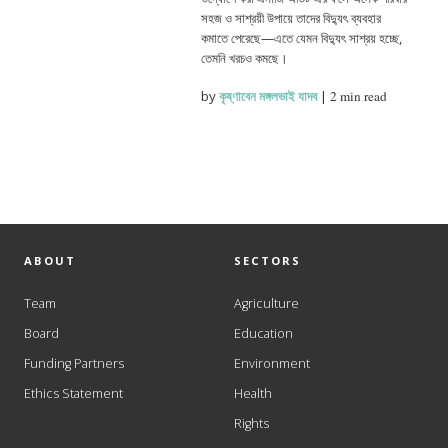
সহজ ও সাশ্রয়ী উপায়ে তাদের বিদ্যুৎ ব্যবহার
কমাতে পেরেছে—এতে যেমন বিদ্যুৎ সাশ্রয় হচ্ছে,
তেমনি খরচও কমছে।
by
কৃষ্ণাবেন মঙ্গলভাই যাদব
|
2 min read
ABOUT
SECTORS
Team
Agriculture
Board
Education
Funding Partners
Environment
Ethics Statement
Health
Rights