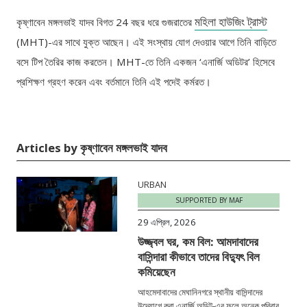
মহিলা
হাউজিং
ট্রাস্ট
কৃষ্ণাবেন মঙ্গলভাই যাদব বিগত
24
বছর ধরে গুজরাতের
(MHT)-
এর সাথে যুক্ত আছেন। এই সংস্থায় যোগ দেওয়ার আগে তিনি বাড়িতে
বসে টিপ তৈরির কাজ করতেন।
MHT-
তে তিনি একজন
‘
এনার্জি অডিটর
’
হিসেবে
প্রশিক্ষণ গ্রহণ করেন এবং বর্তমানে তিনি এই পদেই কর্মরত।
Articles by কৃষ্ণাবেন মঙ্গলভাই যাদব
URBAN
SUPPORTED BY MAF
29 এপ্রিল, 2026
উজ্জ্বল ঘর, কম বিল: আমদাবাদের
বাসিন্দারা কীভাবে তাদের বিদ্যুৎ বিল
কমিয়েছেন
আহমেদাবাদের মেঘানিনগরে স্থানীয় বাসিন্দাদের
উদ্যোগে করা এনার্জি অডিট-এর ফলে অনেক পরিবার