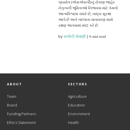
પ્રાયોગ (એસએસપી)નું રોકાણ જાહેર
નેતૃત્વની ભૂમિકાઓ નિભાવવા માટે તેમનો
આત્મવિશ્વાસ વધારે છે, ખાદ્ય સુરક્ષા
આપે છે અને બદલાતા વાતાવરણ સામે
રક્ષણ આપવામાં મદદ કરે છે.
by
સલોની મેઘાણી
|
6 min read
ABOUT
SECTORS
Team
Agriculture
Board
Education
Funding Partners
Environment
Ethics Statement
Health