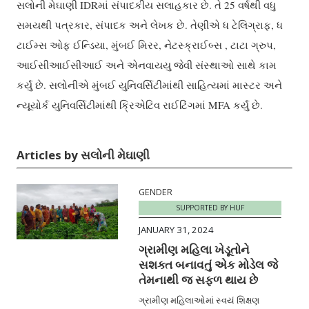
સલોની મેઘાણી IDRમાં સંપાદકીય સલાહકાર છે. તે 25 વર્ષથી વધુ
સમયથી પત્રકાર, સંપાદક અને લેખક છે. તેણીએ ધ ટેલિગ્રાફ, ધ
ટાઈમ્સ ઓફ ઈન્ડિયા, મુંબઈ મિરર, નેટસ્ક્રાઈબ્સ , ટાટા ગ્રુપ,
આઈસીઆઈસીઆઈ અને એનવાયયુ જેવી સંસ્થાઓ સાથે કામ
કર્યું છે. સલોનીએ મુંબઈ યુનિવર્સિટીમાંથી સાહિત્યમાં માસ્ટર અને
ન્યૂયોર્ક યુનિવર્સિટીમાંથી ક્રિએટિવ રાઈટિંગમાં MFA કર્યું છે.
Articles by સલોની મેઘાણી
GENDER
SUPPORTED BY HUF
JANUARY 31, 2024
ગ્રામીણ મહિલા ખેડૂતોને
સશક્ત બનાવતું એક મોડેલ જે
તેમનાથી જ સફળ થાય છે
ગ્રામીણ મહિલાઓમાં સ્વયં શિક્ષણ