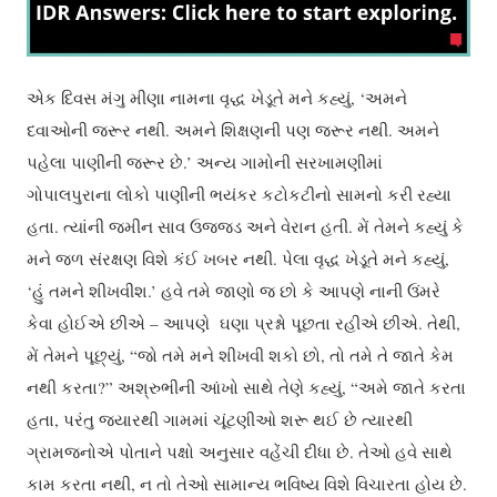
એક દિવસ મંગુ મીણા નામના વૃદ્ધ ખેડૂતે મને કહ્યું, ‘અમને
દવાઓની જરૂર નથી. અમને શિક્ષણની પણ જરૂર નથી. અમને
પહેલા પાણીની જરૂર છે.’ અન્ય ગામોની સરખામણીમાં
ગોપાલપુરાના લોકો પાણીની ભયંકર કટોકટીનો સામનો કરી રહ્યા
હતા. ત્યાંની જમીન સાવ ઉજ્જડ અને વેરાન હતી. મેં તેમને કહ્યું કે
મને જળ સંરક્ષણ વિશે કંઈ ખબર નથી. પેલા વૃદ્ધ ખેડૂતે મને કહ્યું,
‘હું તમને શીખવીશ.’ હવે તમે જાણો જ છો કે આપણે નાની ઉંમરે
કેવા હોઈએ છીએ – આપણે ઘણા પ્રશ્નો પૂછતા રહીએ છીએ. તેથી,
મેં તેમને પૂછ્યું, “જો તમે મને શીખવી શકો છો, તો તમે તે જાતે કેમ
નથી કરતા?” અશ્રુભીની આંખો સાથે તેણે કહ્યું, “અમે જાતે કરતા
હતા, પરંતુ જ્યારથી ગામમાં ચૂંટણીઓ શરૂ થઈ છે ત્યારથી
ગ્રામજનોએ પોતાને પક્ષો અનુસાર વહેંચી દીધા છે. તેઓ હવે સાથે
કામ કરતા નથી, ન તો તેઓ સામાન્ય ભવિષ્ય વિશે વિચારતા હોય છે.