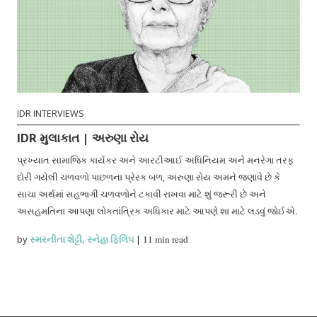
IDR INTERVIEWS
IDR મુલાકાત | અરુણા રોય
પ્રખ્યાત સામાજિક કાર્યકર અને આરટીઆઈ અધિનિયમ અને મનરેગા તરફ
દોરી ગયેલી ચળવળો પાછળના પ્રેરક બળ, અરુણા રોય અમને જણાવે છે કે
સાચા અર્થમાં સહભાગી ચળવળોને ટકાવી રાખવા માટે શું જરૂરી છે અને
અસહમતિના આપણા લોકતાંત્રિક અધિકાર માટે આપણે શા માટે લડવું જોઈએ.
by
સ્મરનીતા શેટ્ટી
,
સ્નેહા ફિલિપ
|
11 min read