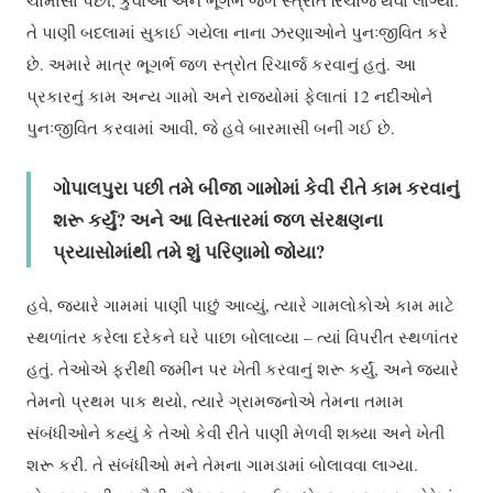
તે પાણી બદલામાં સુકાઈ ગયેલા નાના ઝરણાઓને પુનઃજીવિત કરે
છે. અમારે માત્ર ભૂગર્ભ જળ સ્ત્રોત રિચાર્જ કરવાનું હતું. આ
પ્રકારનું કામ અન્ય ગામો અને રાજ્યોમાં ફેલાતાં 12 નદીઓને
પુનઃજીવિત કરવામાં આવી, જે હવે બારમાસી બની ગઈ છે.
ગોપાલપુરા પછી તમે બીજા ગામોમાં કેવી રીતે કામ કરવાનું
શરૂ કર્યું
?
અને આ વિસ્તારમાં જળ સંરક્ષણના
પ્રયાસોમાંથી તમે શું પરિણામો જોયા
?
હવે, જ્યારે ગામમાં પાણી પાછું આવ્યું, ત્યારે ગામલોકોએ કામ માટે
સ્થળાંતર કરેલા દરેકને ઘરે પાછા બોલાવ્યા – ત્યાં વિપરીત સ્થળાંતર
હતું. તેઓએ ફરીથી જમીન પર ખેતી કરવાનું શરૂ કર્યું, અને જ્યારે
તેમનો પ્રથમ પાક થયો, ત્યારે ગ્રામજનોએ તેમના તમામ
સંબંધીઓને કહ્યું કે તેઓ કેવી રીતે પાણી મેળવી શક્યા અને ખેતી
શરૂ કરી. તે સંબંધીઓ મને તેમના ગામડામાં બોલાવવા લાગ્યા.