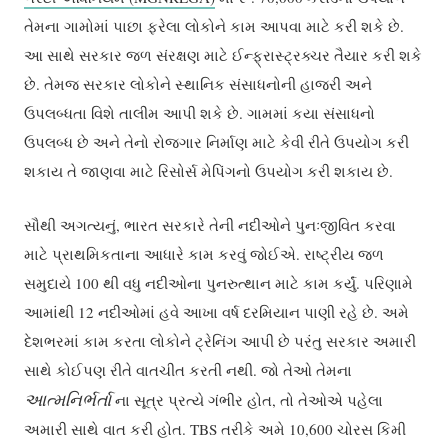
તેમના ગામોમાં પાછા ફરેલા લોકોને કામ આપવા માટે કરી શકે છે.
આ સાથે સરકાર જળ સંરક્ષણ માટે ઈન્ફ્રાસ્ટ્રક્ચર તૈયાર કરી શકે
છે. તેમજ સરકાર લોકોને સ્થાનિક સંસાધનોની હાજરી અને
ઉપલબ્ધતા વિશે તાલીમ આપી શકે છે. ગામમાં કયા સંસાધનો
ઉપલબ્ધ છે અને તેનો રોજગાર નિર્માણ માટે કેવી રીતે ઉપયોગ કરી
શકાય તે જાણવા માટે રિસોર્સ મેપિંગનો ઉપયોગ કરી શકાય છે.
સૌથી અગત્યનું, ભારત સરકારે તેની નદીઓને પુનઃજીવિત કરવા
માટે પ્રાથમિકતાના આધારે કામ કરવું જોઈએ. રાષ્ટ્રીય જળ
સમુદાયે 100 થી વધુ નદીઓના પુનરુત્થાન માટે કામ કર્યું. પરિણામે
આમાંથી 12 નદીઓમાં હવે આખા વર્ષ દરમિયાન પાણી રહે છે. અમે
દેશભરમાં કામ કરતા લોકોને ટ્રેનિંગ આપી છે પરંતુ સરકાર અમારી
સાથે કોઈપણ રીતે વાતચીત કરતી નથી. જો તેઓ તેમના
આત્મનિર્ભર્તા
ના સૂત્ર પ્રત્યે ગંભીર હોત, તો તેઓએ પહેલા
અમારી સાથે વાત કરી હોત. TBS તરીકે અમે 10,600 ચોરસ કિમી