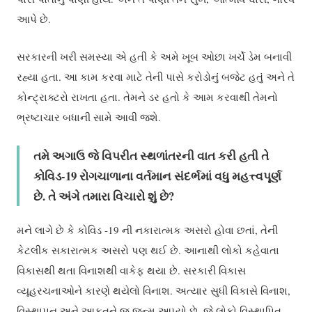
આપે છે.
સરકારની ખરી સમસ્યા એ હતી કે અમે ખૂબ ઓછા ખર્ચે ડેમ બનાવી
રહ્યા હતા. આ કામ કરવા માટે તેની પાસે કરોડોનું બજેટ હતું અને તે
કોન્ટ્રાક્ટરો રાખતા હતા. તેમને ડર હતો કે આમ કરવાથી તેમનો
ભ્રષ્ટાચાર બધાની સામે આવી જશે.
તમે અગાઉ જે વિપરીત સ્થળાંતરની વાત કરી હતી તે
કોવિડ-19 રોગચાળાના વર્તમાન સંદર્ભમાં વધુ મહત્ત્વપૂર્ણ
છે. તે અંગે તમારા વિચારો શું છે?
મને લાગે છે કે કોવિડ -19 ની નકારાત્મક અસરો હોવા છતાં, તેની
કેટલીક સકારાત્મક અસરો પણ થઈ છે. આનાથી લોકો કહેવાતા
વિકાસથી થતા વિનાશથી વાકેફ થયા છે. સરકારી વિકાસ
વ્યૂહરચનાઓને કારણે થયેલો વિનાશ. અત્યાર સુધી વિકાસે વિનાશ,
વિસ્થાપન અને આફતને જ જન્મ આપ્યો છે. જે લોકો વિસ્થાપિત