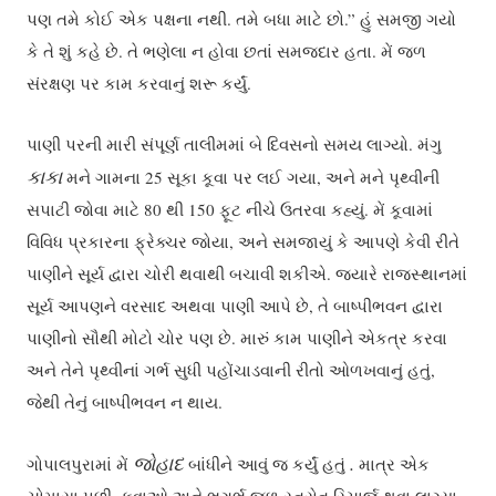
પણ તમે કોઈ એક પક્ષના નથી. તમે બધા માટે છો.” હું સમજી ગયો
કે તે શું કહે છે. તે ભણેલા ન હોવા છતાં સમજદાર હતા. મેં જળ
સંરક્ષણ પર કામ કરવાનું શરૂ કર્યું.
પાણી પરની મારી સંપૂર્ણ તાલીમમાં બે દિવસનો સમય લાગ્યો. મંગુ
કાકા
મને ગામના 25 સૂકા કૂવા પર લઈ ગયા, અને મને પૃથ્વીની
સપાટી જોવા માટે 80 થી 150 ફૂટ નીચે ઉતરવા કહ્યું. મેં કૂવામાં
વિવિધ પ્રકારના ફ્રેક્ચર જોયા, અને સમજાયું કે આપણે કેવી રીતે
પાણીને સૂર્ય દ્વારા ચોરી થવાથી બચાવી શકીએ. જ્યારે રાજસ્થાનમાં
સૂર્ય આપણને વરસાદ અથવા પાણી આપે છે, તે બાષ્પીભવન દ્વારા
પાણીનો સૌથી મોટો ચોર પણ છે. મારું કામ પાણીને એકત્ર કરવા
અને તેને પૃથ્વીનાં ગર્ભ સુધી પહોંચાડવાની રીતો ઓળખવાનું હતું,
જેથી તેનું બાષ્પીભવન ન થાય.
જોહાદ
.
ગોપાલપુરામાં મેં
બાંધીને આવું જ કર્યું હતું
માત્ર એક
ચોમાસા પછી, કુવાઓ અને ભૂગર્ભ જળ સ્ત્રોત રિચાર્જ થવા લાગ્યા.