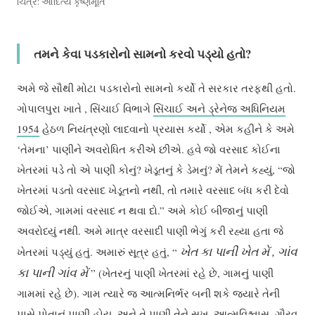
ચિત્ર: આદિત્ય કૃષ્ણમૂર્તિ
તમને કેવા પડકારોનો સામનો કરવો પડ્યો હતો
?
અમે જે સૌથી મોટા પડકારોનો સામનો કર્યો તે સરકાર તરફથી હતો.
ગોપાલપુરા ખાતે , સિંચાઈ વિભાગે
સિંચાઈ અને ડ્રેનેજ અધિનિયમ
1954
હેઠળ નિયંત્રણો લાદવાનો પ્રયાસ કર્યો , એમ કહીને કે અમે
‘તેમના’ પાણીને અવરોધિત કરીએ છીએ. હવે જો વરસાદ કોઈના
ખેતરમાં પડે તો એ પાણી કોનું? ખેડૂતનું કે ડેમનું? મેં તેમને કહ્યું, “જો
ખેતરમાં પડતો વરસાદ ખેડૂતનો નથી, તો તમારે વરસાદ બંધ કરી દેવો
જોઈએ, ગામમાં વરસાદ ન થવા દો.” અમે કોઈ બીજાનું પાણી
અવરોધ્યું નથી. અમે માત્ર વરસાદી પાણી ભેગું કરી રહ્યા હતા જે
ખેત કા
પાની
ખેત મેં , ગાંવ
ખેતરમાં પડ્યું હતું. અમારું સૂત્ર હતું, “
કા
પાની
ગાંવ મેં
” (ખેતરનું પાણી ખેતરમાં રહે છે, ગામનું પાણી
ગામમાં રહે છે). ગામ ત્યારે જ આત્મનિર્ભર બની શકે જ્યારે તેની
પાસે પોતાનું પાણી હોય. અને તે પાણી તેને સુખ, આત્મવિશ્વાસ, ગૌરવ