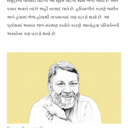
સમુદ્રના વરસાદી વાદળો આ સૂક્ષ્મ વાદળો સાથે ભળી જાય છે અને
પસાર થવાને બદલે અહીં વરસાદ લાવે છે. હરિયાળીને કારણે જમીન
અને હવામાં ભેજ હોવાથી તાપમાનમાં પણ ઘટાડો થયો છે. આ
પ્રદેશમાં અમારા જળ સંરક્ષણ કાર્યને કારણે આબોહવા પરિવર્તનની
અસરોમાં પણ ઘટાડો થયો છે.