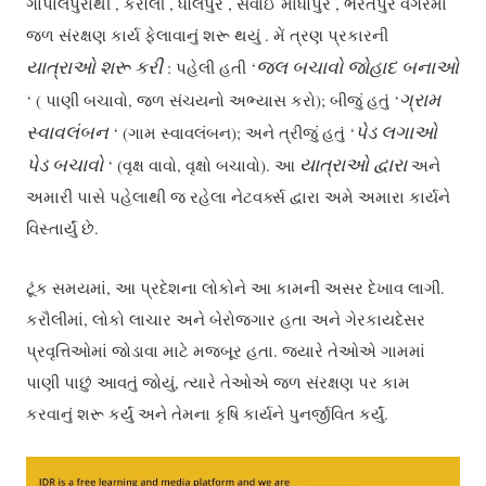
ગોપાલપુરાથી , કરૌલી , ધૌલપુર , સવાઈ માધોપુર , ભરતપુર વગેરેમાં
જળ સંરક્ષણ કાર્ય ફેલાવાનું શરૂ થયું . મેં ત્રણ પ્રકારની
યાત્રાઓ શરૂ કરી
જલ બચાવો જોહાદ બનાઓ
: પહેલી હતી ‘
ગ્રામ
‘ ( પાણી બચાવો, જળ સંચયનો અભ્યાસ કરો); બીજું હતું ‘
સ્વાવલંબન
પેડ લગાઓ
‘ (ગામ સ્વાવલંબન); અને ત્રીજું હતું ‘
પેડ બચાવો
યાત્રાઓ દ્વારા
‘ (વૃક્ષ વાવો, વૃક્ષો બચાવો). આ
અને
અમારી પાસે પહેલાથી જ રહેલા નેટવર્ક્સ દ્વારા અમે અમારા કાર્યને
વિસ્તાર્યું છે.
ટૂંક સમયમાં, આ પ્રદેશના લોકોને આ કામની અસર દેખાવ લાગી.
કરૌલીમાં, લોકો લાચાર અને બેરોજગાર હતા અને ગેરકાયદેસર
પ્રવૃત્તિઓમાં જોડાવા માટે મજબૂર હતા. જ્યારે તેઓએ ગામમાં
પાણી પાછું આવતું જોયું, ત્યારે તેઓએ જળ સંરક્ષણ પર કામ
કરવાનું શરૂ કર્યું અને તેમના કૃષિ કાર્યને પુનર્જીવિત કર્યું.