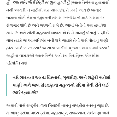
હૈ; આત્મનિર્ભર્તા મિટ્ટી સે શુરુ હોતી હૈ
(આત્મનિર્ભરતા હવામાંથી
નથી આવતી; તે માટીથી શરૂ થાય છે). તે ત્યારે આવે છે જ્યારે
ગામના લોકો તેમના જીવનની તમામ જરૂરિયાતો માટે ગામમાં જ
રોજગાર શોધે છે અને જાળવી રાખે છે. આમાં ખેતીનો પણ સમાવેશ
થાય છે અને સૌથી મહત્વની બાબત એ છે કે ગામનું પોતાનું પાણી છે.
ગામ ત્યારે જ આત્મનિર્ભર બની શકે જ્યારે તેની પાસે પોતાનું પાણી
હોય. અને ભારત ત્યારે જ સાચા અર્થમાં પ્રજાસત્તાક બનશે જ્યારે
અહીંના ગામડાઓ આત્મનિર્ભર અને સ્વ-નિયંત્રિત એકમોમાં
પરિવર્તિત થશે.
તમે
ભારતના
અન્ય
વિસ્તારો
,
ગ્રામીણ
અને
શહેરી
બંનેમાં
પાણી
અને
જળ
સંરક્ષણના
મહત્વનો
સંદેશ
કેવી
રીતે
લઈ
જઈ
રહ્યા
છો
?
અમારી પાસે રાષ્ટ્રીય જલ બિરાદરી નામનું રાષ્ટ્રીય સ્તરનું જૂથ છે.
તે આંધ્રપ્રદેશ, મધ્યપ્રદેશ, મહારાષ્ટ્ર, રાજસ્થાન, તેલંગાણા અને