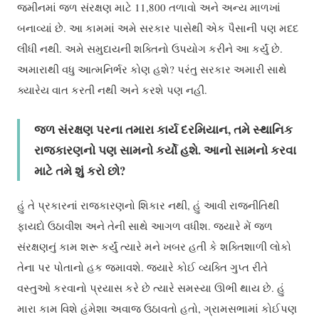
જમીનમાં જળ સંરક્ષણ માટે 11,800 તળાવો અને અન્ય માળખાં
બનાવ્યાં છે. આ કામમાં અમે સરકાર પાસેથી એક પૈસાની પણ મદદ
લીધી નથી. અમે સમુદાયની શક્તિનો ઉપયોગ કરીને આ કર્યું છે.
અમારાથી વધુ આત્મનિર્ભર કોણ હશે? પરંતુ સરકાર અમારી સાથે
ક્યારેય વાત કરતી નથી અને કરશે પણ નહીં.
જળ સંરક્ષણ પરના તમારા કાર્ય દરમિયાન, તમે સ્થાનિક
રાજકારણનો પણ સામનો કર્યો હશે.
આનો સામનો કરવા
માટે તમે શું કરો છો
?
હું તે પ્રકારનાં રાજકારણનો શિકાર નથી, હું આવી રાજનીતિથી
ફાયદો ઉઠાવીશ અને તેની સાથે આગળ વધીશ. જ્યારે મેં જળ
સંરક્ષણનું કામ શરૂ કર્યું ત્યારે મને ખબર હતી કે શક્તિશાળી લોકો
તેના પર પોતાનો હક જમાવશે. જ્યારે કોઈ વ્યક્તિ ગુપ્ત રીતે
વસ્તુઓ કરવાનો પ્રયાસ કરે છે ત્યારે સમસ્યા ઊભી થાય છે. હું
મારા કામ વિશે હંમેશા અવાજ ઉઠાવતો હતો, ગ્રામસભામાં કોઈપણ