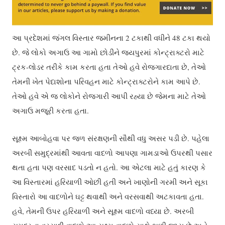
આ પ્રદેશમાં જંગલ વિસ્તાર જમીનના 2 ટકાથી વધીને 48 ટકા થયો
છે. જે લોકો અગાઉ આ ગામો છોડીને જયપુરમાં કોન્ટ્રાક્ટરો માટે
ટ્રક-લોડર તરીકે કામ કરતા હતા તેઓ હવે રોજગારદાતા છે, તેઓ
તેમની ખેત પેદાશોના પરિવહન માટે કોન્ટ્રાક્ટરોને કામ આપે છે.
તેઓ હવે એ જ લોકોને રોજગારી આપી રહ્યા છે જેમના માટે તેઓ
અગાઉ મજૂરી કરતા હતા.
સૂક્ષ્મ આબોહવા પર જળ સંરક્ષણની સૌથી વધુ અસર પડી છે. પહેલા
અરબી સમુદ્રમાંથી આવતા વાદળો આપણા ગામડાઓ ઉપરથી પસાર
થતા હતા પણ વરસાદ પડતો ન હતો. આ એટલા માટે હતું કારણ કે
આ વિસ્તારમાં હરિયાળી ઓછી હતી અને ખાણોની ગરમી અને સૂકા
વિસ્તારો આ વાદળોને ઘટ્ટ થવાથી અને વરસવાથી અટકાવતા હતા.
હવે, તેમની ઉપર હરિયાળી અને સૂક્ષ્મ વાદળો વધ્યા છે. અરબી