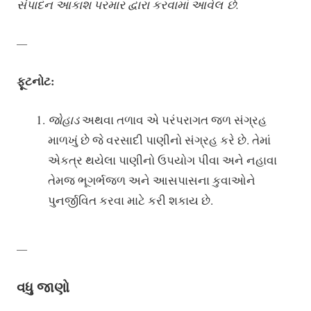
સંપાદન
આકાશ
પરમાર
દ્વારા
કરવામાં
આવેલ
છે
.
—
ફૂટનોટ:
જોહાડ
અથવા તળાવ એ પરંપરાગત જળ સંગ્રહ
માળખું છે જે વરસાદી પાણીનો સંગ્રહ કરે છે. તેમાં
એકત્ર થયેલા પાણીનો ઉપયોગ પીવા અને નહાવા
તેમજ ભૂગર્ભજળ અને આસપાસના કુવાઓને
પુનર્જીવિત કરવા માટે કરી શકાય છે.
—
વધુ જાણો