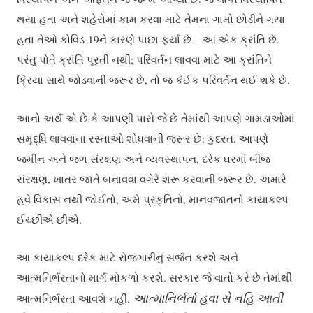
થયા હતા અને શહેરોમાં કામ કરવા માટે તેમના ગામો છોડીને ગયા
હતા તેઓ કોવિડ-19ને કારણે પાછા ફર્યા છે – આ એક ક્રાંતિ છે.
પરંતુ પોતે ક્રાંતિ પૂરતી નથી; પરિવર્તન લાવવા માટે આ ક્રાંતિને
ક્રિયા સાથે જોડવાની જરૂર છે, તો જ કંઈક પરિવર્તન થઈ શકે છે.
આનો અર્થ એ છે કે આપણી પાસે જે છે તેમાંથી આપણે ગામડાઓમાં
સમૃદ્ધિ લાવવાના રસ્તાઓ શોધવાની જરૂર છે: કુદરત. આપણે
જમીન અને જળ સંરક્ષણ અને વ્યવસ્થાપન, દરેક ઘરમાં બીજ
સંરક્ષણ, ખાતર જાતે બનાવવા વગેરે શરૂ કરવાની જરૂર છે. અમારે
હવે વિકાસ નથી જોઈતો, અમે પ્રકૃતિનો, માનવજાતનો કાયાકલ્પ
ઈચ્છીએ છીએ.
આ કાયાકલ્પ દરેક માટે રોજગારીનું સર્જન કરશે અને
આત્મનિર્ભરતાનો માર્ગ મોકળો કરશે. સરકાર જે વાતો કરે છે તેમાંથી
આત્માનિર્ભર્તા હવા સે નહિ આતી
આત્મનિર્ભરતા આવશે નહીં.