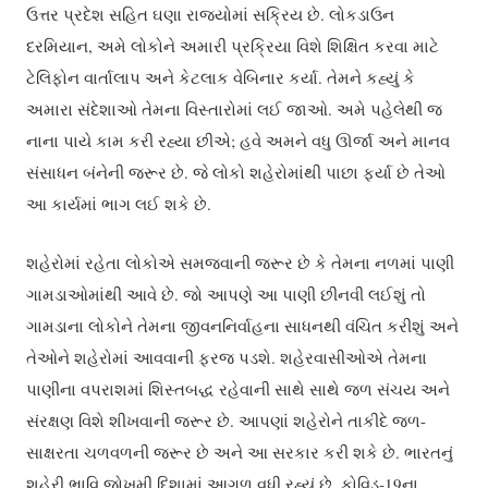
ઉત્તર પ્રદેશ સહિત ઘણા રાજ્યોમાં સક્રિય છે. લોકડાઉન
દરમિયાન, અમે લોકોને અમારી પ્રક્રિયા વિશે શિક્ષિત કરવા માટે
ટેલિફોન વાર્તાલાપ અને કેટલાક વેબિનાર કર્યા. તેમને કહ્યું કે
અમારા સંદેશાઓ તેમના વિસ્તારોમાં લઈ જાઓ. અમે પહેલેથી જ
નાના પાયે કામ કરી રહ્યા છીએ; હવે અમને વધુ ઊર્જા અને માનવ
સંસાધન બંનેની જરૂર છે. જે લોકો શહેરોમાંથી પાછા ફર્યા છે તેઓ
આ કાર્યમાં ભાગ લઈ શકે છે.
શહેરોમાં રહેતા લોકોએ સમજવાની જરૂર છે કે તેમના નળમાં પાણી
ગામડાઓમાંથી આવે છે. જો આપણે આ પાણી છીનવી લઈશું તો
ગામડાના લોકોને તેમના જીવનનિર્વાહના સાધનથી વંચિત કરીશું અને
તેઓને શહેરોમાં આવવાની ફરજ પડશે. શહેરવાસીઓએ તેમના
પાણીના વપરાશમાં શિસ્તબદ્ધ રહેવાની સાથે સાથે જળ સંચય અને
સંરક્ષણ વિશે શીખવાની જરૂર છે. આપણાં શહેરોને તાકીદે જળ-
સાક્ષરતા ચળવળની જરૂર છે અને આ સરકાર કરી શકે છે. ભારતનું
શહેરી ભાવિ જોખમી દિશામાં આગળ વધી રહ્યું છે. કોવિડ-19ના