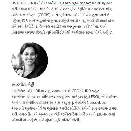
USAID/ભારતના નોલેજ પાર્ટનર,
Learning4impact
પર સલાહકાર
તરીકે કામ કરે છે . અગાઉ, તેઓ સેન્ટર ફોર ઈફેક્ટિવ ગવર્નન્સ ઑફ
ઈન્ડિયન સ્ટેટ્સ (CEGIS) ખાતે પ્રોગ્રામ એસોસિયેટ હતા અને તે
પહેલાં, IDR ખાતે સહયોગી હતા. સાહિલે અશોકા યુનિવર્સિટીમાંથી યંગ
ઈન્ડિયા ફેલોશિપ, લિબરલ સ્ટડીઝમાં અનુસ્નાતક ડિપ્લોમા, અને
હંસરાજ કૉલેજ, દિલ્હી યુનિવર્સિટીમાંથી અર્થશાસ્ત્રમાં બીએ કર્યું છે.
સ્મરનીતા શેટ્ટી
સ્મરિનિતા શેટ્ટી IDRમાં સહ-સ્થાપક અને CEO છે. IDR પહેલાં,
સ્મરિનિતાએ દસરા, મોનિટર ઇન્ક્લુઝિવ માર્કેટ્સ (હવે FSG), જેપી મોર્ગન
અને ધ ઇકોનોમિક ટાઇમ્સમાં કામ કર્યું હતું. તેણીએ Netscribes-
ભારતની પ્રથમ નોલેજ પ્રોસેસ આઉટસોર્સિંગ ફર્મની સહ-સ્થાપના પણ
કરી. સ્મરનીતાએ કોમ્પ્યુટર એન્જિનિયરિંગમાં બીઇ અને ફાઇનાન્સમાં
એમબીએ કર્યું છે, બંને મુંબઈ યુનિવર્સિટીમાંથી.