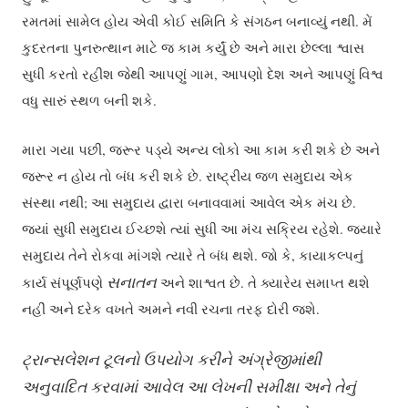
રમતમાં સામેલ હોય એવી કોઈ સમિતિ કે સંગઠન બનાવ્યું નથી. મેં
કુદરતના પુનરુત્થાન માટે જ કામ કર્યું છે અને મારા છેલ્લા શ્વાસ
સુધી કરતો રહીશ જેથી આપણું ગામ, આપણો દેશ અને આપણું વિશ્વ
વધુ સારું સ્થળ બની શકે.
મારા ગયા પછી, જરૂર પડ્યે અન્ય લોકો આ કામ કરી શકે છે અને
જરૂર ન હોય તો બંધ કરી શકે છે. રાષ્ટ્રીય જળ સમુદાય એક
સંસ્થા નથી; આ સમુદાય દ્વારા બનાવવામાં આવેલ એક મંચ છે.
જ્યાં સુધી સમુદાય ઈચ્છશે ત્યાં સુધી આ મંચ સક્રિય રહેશે. જ્યારે
સમુદાય તેને રોકવા માંગશે ત્યારે તે બંધ થશે. જો કે, કાયાકલ્પનું
સનાતન
કાર્ય સંપૂર્ણપણે
અને શાશ્વત છે. તે ક્યારેય સમાપ્ત થશે
નહીં અને દરેક વખતે અમને નવી રચના તરફ દોરી જશે.
ટ્રાન્સલેશન
ટૂલનો
ઉપયોગ
કરીને
અંગ્રેજીમાંથી
અનુવાદિત
કરવામાં
આવેલ
આ
લેખની
સમીક્ષા
અને
તેનું