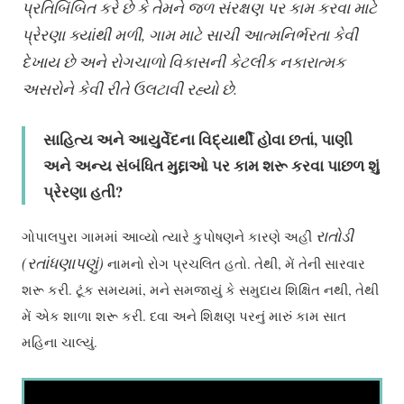
પ્રતિબિંબિત કરે છે કે તે
મ
ને જળ સંરક્ષણ પર કામ કરવા માટે
પ્રેરણા ક્યાંથી મળી
, ગામ માટે સાચી આત્મનિર્ભરતા કેવી
દેખાય છે અને રોગચાળો વિકાસની કેટલીક
નકારાત્મક
અસરોને કેવી રીતે ઉલટાવી રહ્યો છે.
સાહિત્ય અને આયુર્વેદના વિદ્યાર્થી હોવા છતાં
,
પાણી
અને અન્ય સંબંધિત મુદ્દાઓ પર કામ શરૂ કરવા પાછળ શું
પ્રેરણા હતી
?
રાતોડી
ગોપાલપુરા ગામમાં આવ્યો ત્યારે કુપોષણને કારણે અહીં
(
રતાંધણાપણું
)
નામનો રોગ પ્રચલિત હતો. તેથી, મેં તેની સારવાર
શરૂ કરી. ટૂંક સમયમાં, મને સમજાયું કે સમુદાય શિક્ષિત નથી, તેથી
મેં એક શાળા શરૂ કરી. દવા અને શિક્ષણ પરનું મારું કામ સાત
મહિના ચાલ્યું.