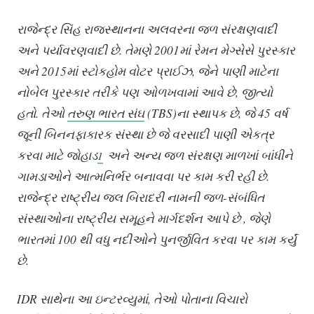
રાજેન્દ્ર સિંહ રાજસ્થાનના અલવરના જળ સંરક્ષણવાદી
અને પર્યાવરણવાદી છે. તેમણે 2001માં રેમન મેગ્સેસે પુરસ્કાર
અને 2015માં સ્ટોકહોમ વોટર પ્રાઈઝ, જેને પાણી માટેના
નોબેલ પુરસ્કાર તરીકે પણ ઓળખવામાં આવે છે, જીત્યો
હતો. તેઓ
તરુણ ભારત સંઘ
(TBS)ના સ્થાપક છે, જે 45 વર્ષ
જૂની બિનનફાકારક સંસ્થા છે જે વરસાદી પાણી એકત્ર
કરવા માટે જોહાડ
અને અન્ય જળ સંરક્ષણ માળખાં બાંધીને
1
ગામડાઓને આત્મનિર્ભર બનાવવા પર
કામ
કરી
રહી
છે
.
રાજેન્દ્ર રાષ્ટ્રીય જલ બિરાદરી નામની જળ-સંબંધિત
સંસ્થાઓના રાષ્ટ્રીય સમૂહને માર્ગદર્શન આપે છે , જેણે
ભારતમાં 100 થી વધુ નદીઓને પુનર્જીવિત કરવા પર કામ કર્યું
છે.
IDR સાથેના આ ઇન્ટરવ્યુમાં, તે
ઓ
પોતાના વિચારો