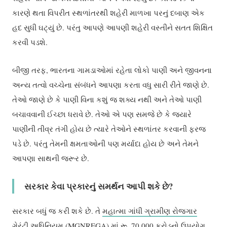
કારણે થતા વિપરીત સ્થળાંતરથી શહેરી માળખા પરનું દબાણ એક
હદ સુધી ઘટ્યું છે. પરંતુ આપણે આપણી શહેરી વસ્તીને સતત શિક્ષિત
કરવી પડશે.
બીજી તરફ, ભારતના ગામડાઓમાં રહેતા લોકો પાણી અને જીવનના
અન્ય તત્વો વચ્ચેના સંબંધને આપણા કરતા વધુ સારી રીતે જાણે છે.
તેઓ જાણે છે કે પાણી વિના કશું જ શક્ય નથી અને તેઓ પાણી
બચાવવાની ઈચ્છા ધરાવે છે. તેઓ એ પણ સમજે છે કે જ્યારે
પાણીની તીવ્ર તંગી હોય છે ત્યારે તેઓને સ્થળાંતર કરવાની ફરજ
પડે છે. પરંતુ તેમની ક્ષમતાઓની પણ મર્યાદા હોય છે અને તેમને
આપણા સાથની જરૂર છે.
સરકાર કેવા પ્રકારનું સમર્થન આપી શકે છે?
સરકાર બધું જ કરી શકે છે. તે
મહાત્મા ગાંધી ગ્રામીણ રોજગાર
ગેરંટી અધિનિયમ (MGNREGA)
માં રૂ. 70,000 કરોડનો ઉપયોગ