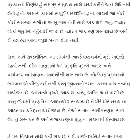
પ્રકારનો નિર્ણય હું સમગ્ર સમુદાય સાથે ચર્ચા કરીને અને લેખિતમાં
લેતો હતો. અમારા કામમાં સંપૂર્ણ પારદર્શિતા હતી. બાદમાં જો કોઈ
કોઈ સમસ્યા સર્જે તો આખું ગામ તેની સામે એક થઈ જતું. જ્યારે
લોકો જૂથોમાં વહેંચાઈ જાય છે ત્યારે રાજકારણ શરૂ થાય છે અને
મેં ક્યારેય આવા જૂથો બનવા દીધા નથી.
સત્તા અને રાજનીતિના આ સંઘર્ષથી આજે પણ ધર્મનો મુદ્દો અછૂતો
રહ્યો નથી. દરેક માણસનો ધર્મ પ્રકૃતિ પ્રત્યે આદર અને
પર્યાવરણના રક્ષણના આદર્શોથી શરૂ થાય છે. કોઈપણ પ્રકારનો
ભગવાન એ બીજું કંઈ નથી પરંતુ જીવનની રચના કરતા પાંચ તત્વોનું
સંયોજન છે. આ તત્વો પૃથ્વી, આકાશ, વાયુ, અગ્નિ અને પાણી છે.
પરંતુ જે ધર્મો પ્રકૃતિના આદરથી શરૂ થાય છે તે ધીરે ધીરે સંસ્થાના
આદર પર કેન્દ્રિત થઈ જાય છે; તેઓ સત્તાના સમીકરણમાં ભાગ
લેવાનું શરૂ કરે છે અને રાજકારણના યુદ્ધના મેદાનમાં ફેરવાય છે.
હું પૂરા વિશ્વાસ સાથે કહી શકું છું કે મેં, રાજેન્દ્રસિંહે સત્તાની આ