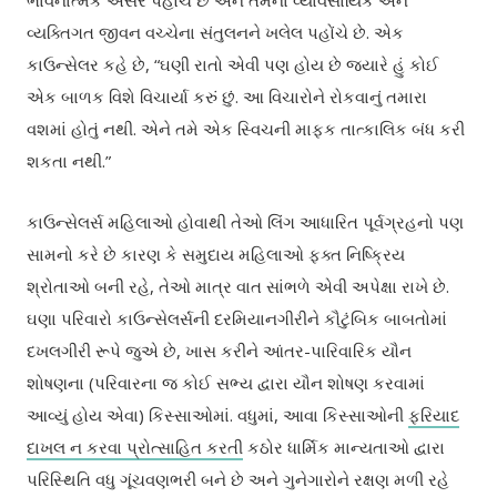
ભાવનાત્મક અસર પહોંચે છે અને તેમના વ્યાવસાયિક અને
વ્યક્તિગત જીવન વચ્ચેના સંતુલનને ખલેલ પહોંચે છે. એક
કાઉન્સેલર કહે છે, “ઘણી રાતો એવી પણ હોય છે જ્યારે હું કોઈ
એક બાળક વિશે વિચાર્યા કરું છું. આ વિચારોને રોકવાનું તમારા
વશમાં હોતું નથી. એને તમે એક સ્વિચની માફક તાત્કાલિક બંધ કરી
શકતા નથી.”
કાઉન્સેલર્સ મહિલાઓ હોવાથી તેઓ લિંગ આધારિત પૂર્વગ્રહનો પણ
સામનો કરે છે કારણ કે સમુદાય મહિલાઓ ફક્ત નિષ્ક્રિય
શ્રોતાઓ બની રહે, તેઓ માત્ર વાત સાંભળે એવી અપેક્ષા રાખે છે.
ઘણા પરિવારો કાઉન્સેલર્સની દરમિયાનગીરીને કૌટુંબિક બાબતોમાં
દખલગીરી રૂપે જુએ છે, ખાસ કરીને આંતર-પારિવારિક યૌન
શોષણના (પરિવારના જ કોઈ સભ્ય દ્વારા યૌન શોષણ કરવામાં
આવ્યું હોય એવા) કિસ્સાઓમાં. વધુમાં, આવા કિસ્સાઓની
ફરિયાદ
દાખલ ન કરવા પ્રોત્સાહિત કરતી
કઠોર ધાર્મિક માન્યતાઓ દ્વારા
પરિસ્થિતિ વધુ ગૂંચવણભરી બને છે અને ગુનેગારોને રક્ષણ મળી રહે