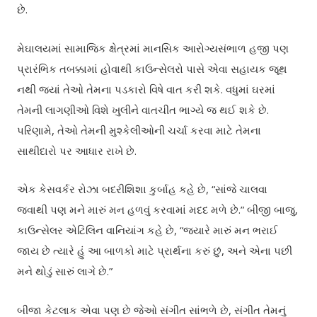
છે.
મેઘાલયમાં સામાજિક ક્ષેત્રમાં માનસિક આરોગ્યસંભાળ હજી પણ
પ્રારંભિક તબક્કામાં હોવાથી કાઉન્સેલરો પાસે એવા સહાયક જૂથ
નથી જ્યાં તેઓ તેમના પડકારો વિષે વાત કરી શકે. વધુમાં ઘરમાં
તેમની લાગણીઓ વિશે ખુલીને વાતચીત ભાગ્યે જ થઈ શકે છે.
પરિણામે, તેઓ તેમની મુશ્કેલીઓની ચર્ચા કરવા માટે તેમના
સાથીદારો પર આધાર રાખે છે.
એક કેસવર્કર રોઝા બદરીશિશા કુર્બાહ કહે છે, “સાંજે ચાલવા
જવાથી પણ મને મારું મન હળવું કરવામાં મદદ મળે છે.” બીજી બાજુ,
કાઉન્સેલર એટિલિન વાનિયાંગ કહે છે, “જ્યારે મારું મન ભરાઈ
જાય છે ત્યારે હું આ બાળકો માટે પ્રાર્થના કરું છું, અને એના પછી
મને થોડું સારું લાગે છે.”
બીજા કેટલાક એવા પણ છે જેઓ સંગીત સાંભળે છે, સંગીત તેમનું