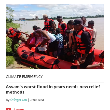
CLIMATE EMERGENCY
Assam’s worst flood in years needs new relief
methods
by
દેબોજીત દત્તા
|
2 min read
Assam