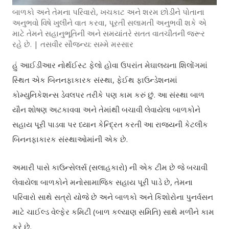
બાળકો અને તેમના પરિવારો, ખચકાટ અને શરમ છોડીને પોતાના
અનુભવો વિષે ખુલીને વાત કરવા, પૂરતી સલામતી અનુભવી શકે એ
માટે તેમને સહાનુભૂતિની અને સમયાંતરે સતત વાતચીતની જરૂર
રહે છે. | તસવીર સૌજન્ય: સમ્મે મસ્સાર
હું આઈડીઆર નોર્થઈસ્ટ ફેલો હોવા ઉપરાંત મેઘાલયના શિલોંગમાં
સ્થિત એક બિનનફાકારક સંસ્થા, ફેઈથ ફાઉન્ડેશનમાં
કોમ્યુનિકેશન્સ ડેવલપર તરીકે પણ કામ કરું છું. આ સંસ્થા બાળ
યૌન શોષણ અટકાવવા અને તેમાંથી બચાવી લેવાયેલા બાળકોને
સહાય પૂરી પાડવા પર ધ્યાન કેન્દ્રિત કરતી આ રાજ્યની કેટલીક
બિનનફાકારક સંસ્થાઓમાંની એક છે.
અમારી પાસે કાઉન્સેલર્સ (સલાહકારો) ની એક ટીમ છે જે બચાવી
લેવાયેલા બાળકોને મનોસામાજિક સહાય પૂરી પાડે છે, તેમના
પરિવારો સાથે સત્રો યોજે છે અને બાળકો અને કિશોરોના પુનર્વસન
માટે ચાઈલ્ડ વેલ્ફેર કમિટી (બાળ કલ્યાણ સમિતિ) સાથે મળીને કામ
કરે છે.