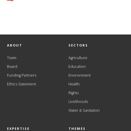
ABOUT
SECTORS
Team
Agriculture
Board
Education
Funding Partners
Environment
Ethics Statement
Health
Rights
Livelihoods
Water & Sanitation
EXPERTISE
THEMES