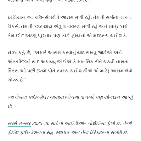
દરમિયાન આ કાઉન્સેલરોને આરામ મળી રહે, તેમની સર્જનાત્મકતા
વિકસે, તેમની કદર થાય એવું વાતાવરણ મળી રહે અને માત્ર ‘તમે
કેમ છો?’ એટલું પૂછનાર પણ કોઈ હોય તો એ મદદરૂપ થઈ શકે.
રોઝા કહે છે, “અમારે આરામ કરવાનું યાદ રાખવું જોઈએ અને
એકબીજાને યાદ અપાવવું જોઈએ કે માનસિક રીતે થકવી નાખતા
કિસ્સાઓ પછી (અમે પોતે સ્વસ્થ થઈ શકીએ એ માટે) આરામ લેવો
યોગ્ય છે.”
આ લેખમાં કાઉન્સેલર બાયાયકમેનભા વાનખરે પણ યોગદાન આપ્યું
છે.
સમ્મે મસ્સર
2025–26 માટેના આઈડીઆર નોર્થઈસ્ટ ફેલો છે. તેઓ
ફેઈથ ફાઉન્ડેશનના સહ-સ્થાપક અને તેના ડિરેક્ટરના સંબંધી છે.