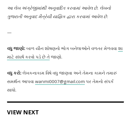
આ લેખ અંગ્રેજીમાંથી અનુવાદિત કરવામાં આવેલ છે. લેખનો
ગુજરાતી અનુવાદ મૈત્રેયી યાજ્ઞિક દ્વારા કરવામાં આવેલ છે
.
—
વધુ જાણો:
બાળ યૌન શોષણનો ભોગ બનેલાઓને વળતર મેળવવા
શા
માટે સંઘર્ષ કરવો પડે છે તે
જાણો.
વધુ કરો:
લેખકનાકામ વિષે વધુ જાણવા અને તેમના કામને તમારું
સમર્થન આપવા
wanmi0007@gmail.com
પર તેમનો સંપર્ક
સાધો.
VIEW NEXT