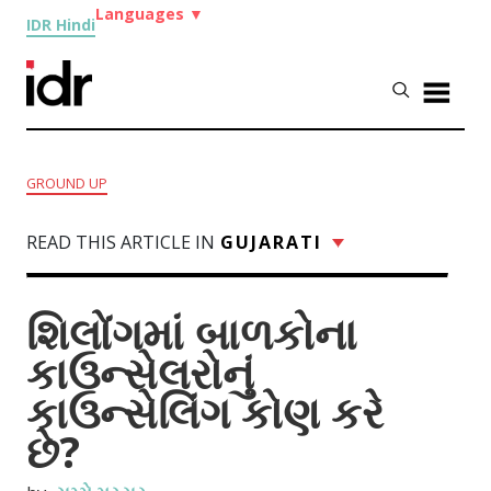
Languages
▼
IDR Hindi
GROUND UP
READ THIS ARTICLE IN
GUJARATI
શિલોંગમાં બાળકોના
કાઉન્સેલરોનું
કાઉન્સેલિંગ કોણ કરે
છે?