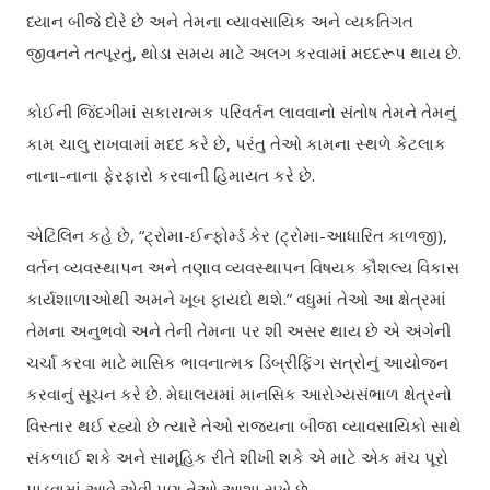
ધ્યાન બીજે દોરે છે અને તેમના વ્યાવસાયિક અને વ્યકતિગત
જીવનને તત્પૂરતું, થોડા સમય માટે અલગ કરવામાં મદદરૂપ થાય છે.
કોઈની જિંદગીમાં સકારાત્મક પરિવર્તન લાવવાનો સંતોષ તેમને તેમનું
કામ ચાલુ રાખવામાં મદદ કરે છે, પરંતુ તેઓ કામના સ્થળે કેટલાક
નાના-નાના ફેરફારો કરવાની હિમાયત કરે છે.
એટિલિન કહે છે, “ટ્રોમા-ઈન્ફોર્મ્ડ કેર (ટ્રોમા-આધારિત કાળજી),
વર્તન વ્યવસ્થાપન અને તણાવ વ્યવસ્થાપન વિષયક કૌશલ્ય વિકાસ
કાર્યશાળાઓથી અમને ખૂબ ફાયદો થશે.” વધુમાં તેઓ આ ક્ષેત્રમાં
તેમના અનુભવો અને તેની તેમના પર શી અસર થાય છે એ અંગેની
ચર્ચા કરવા માટે માસિક ભાવનાત્મક ડિબ્રીફિંગ સત્રોનું આયોજન
કરવાનું સૂચન કરે છે. મેઘાલયમાં માનસિક આરોગ્યસંભાળ ક્ષેત્રનો
વિસ્તાર થઈ રહ્યો છે ત્યારે તેઓ રાજ્યના બીજા વ્યાવસાયિકો સાથે
સંકળાઈ શકે અને સામૂહિક રીતે શીખી શકે એ માટે એક મંચ પૂરો
પાડવામાં આવે એવી પણ તેઓ આશા રાખે છે.