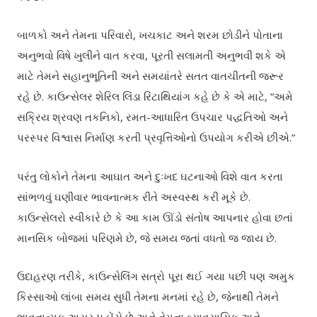
બાળકો અને તેમના પરિવારો, ખચકાટ અને શરમ છોડીને પોતાના
અનુભવો વિષે ખુલીને વાત કરવા, પૂરતી સલામતી અનુભવી શકે એ
માટે તેમને સહાનુભૂતિની અને સમયાંતરે સતત વાતચીતની જરૂર
રહે છે. કાઉન્સેલર શેરિલ લિંડા રિંટાથિયાંગ કહે છે કે એ માટે, “અમે
સક્રિય શ્રવણ તકનિકો, રમત-આધારિત ઉપચાર પદ્ધતિઓ અને
પરસ્પર વિશ્વાસ નિર્માણ કરતી પ્રવૃત્તિઓનો ઉપયોગ કરીએ છીએ.”
પરંતુ લોકોને તેમના આઘાત અને દુઃખદ ઘટનાઓ વિશે વાત કરતા
સાંભળવું ઘણીવાર ભાવનાત્મક રીતે અસ્વસ્થ કરી મૂકે છે.
કાઉન્સેલરો સ્વીકારે છે કે આ કામ ઊંડો સંતોષ આપનાર હોવા છતાં
માનસિક બોજમાં પરિણમે છે, જે સમય જતાં વધતો જ જાય છે.
ઉદાહરણ તરીકે, કાઉન્સેલિંગ સત્રો પૂરા થઈ ગયા પછી પણ અમુક
કિસ્સાઓ લાંબા સમય સુધી તેમના મનમાં રહે છે, જેનાથી તેમને