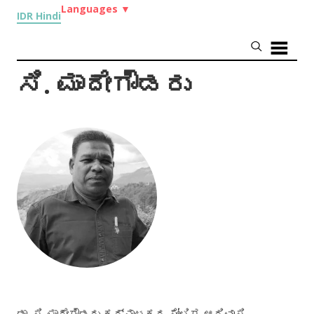
Languages
▼
IDR Hindi
ಸಿ. ಮಾದೇಗೌಡರು
ಡಾ
.
ಸಿ
.
ಮಾದೇಗೌಡರು ಕರ್ನಾಟಕದ ಸೋಲಿಗ ಆದಿವಾಸಿ