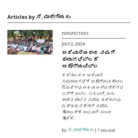
Articles by ಸಿ. ಮಾದೇಗೌಡರು
PERSPECTIVES
JULY 2, 2026
ಆದಿವಾಸಿಯರಾದ ನಮಗೆ
ಕಾಡುಗಳಿಲ್ಲದೆ
ಆರೋಗ್ಯವಿಲ್ಲ
ಕರ್ನಾಟಕದ ಆದಿವಾಸಿ
ಸಮುದಾಯಗಳಿಗೆ ಆರೋಗ್ಯವು ಕೇವಲ
ಔಷಧಿಗಳು ಅಥವಾ ಆಸ್ಪತ್ರೆಗಳ
ಬಗ್ಗೆ ಅಲ್ಲ. ಬದಲಾಗಿ, ಅದು
ಕಾಡಿನ ಮೇಲಿನ ನಮ್ಮ ಹಕ್ಕುಗಳು
ಮತ್ತು ಘನತೆಗಾಗಿ ನಮ್ಮ
ಹೋರಾಟಕ್ಕೆ ಆಳವಾಗಿ ಸಂಬಂಧ
ಹೊಂದಿದೆ.
by
ಸಿ. ಮಾದೇಗೌಡರು
|
7 min read