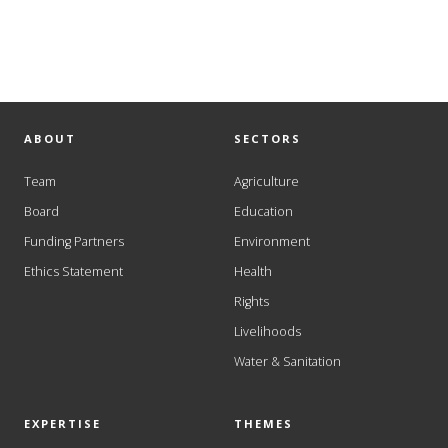
ABOUT
SECTORS
Team
Agriculture
Board
Education
Funding Partners
Environment
Ethics Statement
Health
Rights
Livelihoods
Water & Sanitation
EXPERTISE
THEMES