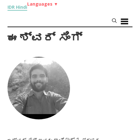
Languages
▼
IDR Hindi
ಈಶ್ವರ್ ಸಿಂಗ್
ಅವ್ಸಾರ್‌ನ