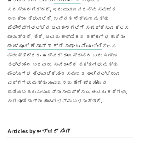
ಈಶ್ವರ್ ಸಿಂಗ್ ಅವರು
ಸ್ಥಾಪಕ
ಸದಸ್ಯರಾಗಿದ್ದಾರೆ
,
ಇದು ಯುವಜನರನ್ನು ಸಾಮಾಜಿಕ
-
ರಾಜಕೀಯ ತಿಳುವಳಿಕೆ
,
ಉನ್ನತ ಶಿಕ್ಷಣ ಮತ್ತು
ಫೆಲೋಶಿಪ್‌ಗಳಲ್ಲಿನ ಅವಕಾಶಗಳಿಗೆ ಸಂಪರ್ಕಿಸುವ ಕೆಲಸ
ಮಾಡುತ್ತದೆ
.
ಹಿಂದೆ
,
ಅವರು ಕಾರ್ಮಿಕರ ಹಕ್ಕುಗಳ ಕುರಿತು
ಮಜ್ದೂರ್
ಕಿಸಾನ್
ಶಕ್ತಿ
ಸಂಘಟನೆಯಲ್ಲಿ
ಕೆಲಸ
ಮಾಡುತ್ತಿದ್ದರು
.
ಈಶ್ವರ್ ರಾಜಸ್ಥಾನದ ಒಂದು ಸಣ್ಣ
ಹಳ್ಳಿಯಿಂದ ಬಂದವರು
.
ಸಾಂವಿಧಾನಿಕ ಹಕ್ಕುಗಳು ಮತ್ತು
ಮೌಲ್ಯಗಳ ತಿಳುವಳಿಕೆಯಿಂದ ಸಮಾಜದ ಅಂಚಿನಲ್ಲಿರುವ
ವರ್ಗಗಳು ಮತ್ತು ಯುವಜನರು ಹೇಗೆ ಪ್ರಯೋಜನ
ಪಡೆಯಬಹುದು ಎಂಬುದನ್ನು ಸಂಪರ್ಕಿಸಲು ಅವರು ಕಥೆಗಳು
,
ರಂಗಭೂಮಿ ಮತ್ತು ಹಾಡುಗಳನ್ನು ಬಳಸುತ್ತಾರೆ
.
Articles by ಈಶ್ವರ್ ಸಿಂಗ್