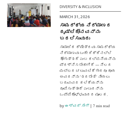
DIVERSITY & INCLUSION
MARCH 31, 2026
ಸಾಮರ್ಥ್ಯ ನಿರ್ಮಾಣದ
ದೃಷ್ಟಿಕೋನವನ್ನು
ಬದಲಿಸುವುದು
ಸಾಮಾಜಿಕ ಕ್ಷೇತ್ರವು ಸಾಮರ್ಥ್ಯ
ನಿರ್ಮಾಣವು ಒಂದೇ ದಿಕ್ಕಿನಲ್ಲಿ
ಹೋಗುತ್ತದೆ ಎಂಬ ಕಲ್ಪನೆಯನ್ನು
ಪ್ರಶ್ನಿಸಬೇಕಾಗಿದೆ — ನೆಲದ
ಮಟ್ಟದ ಚಟುವಟಿಕೆಗಾರರೂ ಕೂಡ
ಅವರನ್ನು 'ತರಬೇತಿ' ನೀಡಲು
ಬರುವವರ ಕಲಿಕೆಯನ್ನು
ರೂಪಿಸುತ್ತಾರೆ ಎಂಬುದನ್ನು
ಒಪ್ಪಿಕೊಳ್ಳುವುದರ ಮೂಲಕ.
by
ಈಶ್ವರ್ ಸಿಂಗ್
|
7 min read