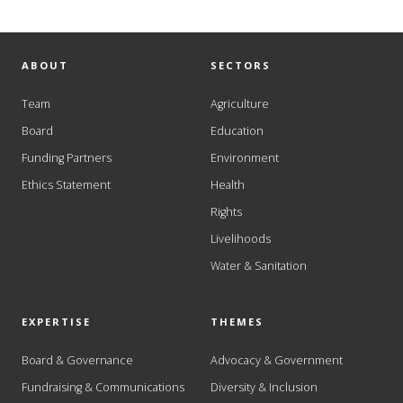
ABOUT
SECTORS
Team
Agriculture
Board
Education
Funding Partners
Environment
Ethics Statement
Health
Rights
Livelihoods
Water & Sanitation
EXPERTISE
THEMES
Board & Governance
Advocacy & Government
Fundraising & Communications
Diversity & Inclusion