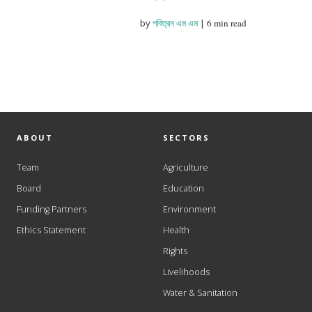
by
পবিত্রন এম এম
|
6 min read
ABOUT
SECTORS
Team
Agriculture
Board
Education
Funding Partners
Environment
Ethics Statement
Health
Rights
Livelihoods
Water & Sanitation