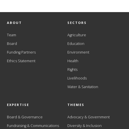
ABOUT
SECTORS
Team
Agriculture
Board
Education
Funding Partners
Environment
Ethics Statement
Health
Rights
Livelihoods
Water & Sanitation
EXPERTISE
THEMES
Board & Governance
Advocacy & Government
Fundraising & Communications
Diversity & Inclusion