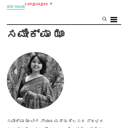
Languages
▼
IDR Hindi
ಸಮೀಕ್ಷಾ ಝಾ
ಸಮೀಕ್ಷಾ ಝಾ ಲಿಂಗ ನ್ಯಾಯ ಮತ್ತು ಕೆಲಸದ ಸ್ಥಳದ