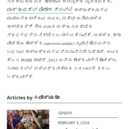
ಸುರಕ್ಷತೆಯ ಪರ ಹೋರಾಡುವ ಅಭಿವೃದ್ಧಿ ವೃತ್ತಿಪರರು.
ಮಾರ್ತಾ ಫರೆಲ್ ಫೌಂಡೇಶನ್‌ನಲ್ಲಿ
ಕಾರ್ಯಕ್ರಮಗಳ
ಮುಖ್ಯಸ್ಥರಾಗಿರುವ ಅವರು, ಮಹಿಳಾ ಅನೌಪಚಾರಿಕ
ಕಾರ್ಮಿಕರಿಗೆ ಗೌರವಯುತ ಮತ್ತು ಸುರಕ್ಷಿತ
ಸ್ಥಳಗಳನ್ನು ನಿರ್ಮಿಸಲು ಭಾಗವಹಿಸುವಿಕೆ–ಆಧಾರಿತ ಹಾಗೂ
ಪೀಡಿತೆಯ ಕೇಂದ್ರಿತ (survivor-centric) ದೃಷ್ಟಿಕೋನವನ್ನು
ಬಳಸುವ ಕಾರ್ಯಕ್ರಮಗಳನ್ನು ಮುನ್ನಡೆಸುತ್ತಾರೆ. ಅವರ
ಕೆಲಸ POSH ಕಾಯ್ದೆ, 2013 ಅನ್ನು ಕೇಂದ್ರವಾಗಿಸಿಕೊಂಡಿದ್ದು,
ಸಮಾಜದಲ್ಲಿ ಪರಿವರ್ತನಾತ್ಮಕ ಬದಲಾವಣೆ ತರಲು
ಬದ್ಧವಾಗಿದೆ.
Articles by ಸಮೀಕ್ಷಾ ಝಾ
GENDER
FEBRUARY 3, 2026