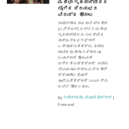
ಮಹಿಳಾ ಗೃಹಕಾರ್ಮಿಕರ
ಲೈಂಗಿಕ ಕಿರುಕುಳದ
ವಿರುದ್ಧ ಹೋರಾಟ
ರಾಷ್ಟ್ರೀಯ ರಾಜಧಾನಿ ಪ್ರದೇಶ
(ಎನ್‌ಸಿಆರ್) ದಲ್ಲಿನ ಮಹಿಳಾ
ಗೃಹಕಾರ್ಮಿಕರು ಸುರಕ್ಷಿತ
ಕಾರ್ಯಸ್ಥಳಗಳಿಗಾಗಿ
ಒತ್ತಾಯಿಸುತ್ತಿದ್ದು, ತಮ್ಮ
ಮಾಲೀಕರೂ ಹಾಗೂ ಸರ್ಕಾರವೂ
ಜವಾಬ್ದಾರಿ ಹೊರುವಂತೆ
ಆಗ್ರಹಿಸುತ್ತಿದ್ದಾರೆ. ತಮ್ಮ
ಸ್ವಯಂಸಾಮರ್ಥ್ಯವನ್ನು ಹೇಗೆ
ಕ್ರಿಯಾಶೀಲತೆಯಾಗಿ
ರೂಪಿಸುತ್ತಿದ್ದಾರೆ ಎಂಬುದನ್ನು
ಇಲ್ಲಿ ನೋಡಬಹುದು.
by
ಸಮೀಕ್ಷಾ ಝಾ
,
ಪಿಯೂಷ್ ಪೊದ್ದಾರ್
|
8 min read