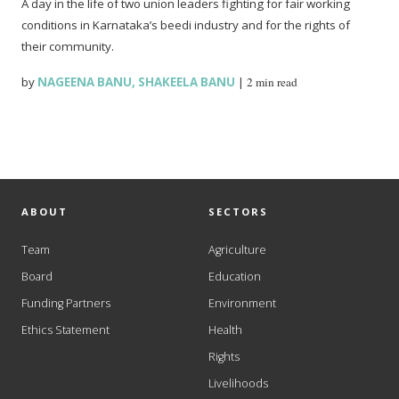
A day in the life of two union leaders fighting for fair working
conditions in Karnataka’s beedi industry and for the rights of
their community.
by
NAGEENA BANU
,
SHAKEELA BANU
|
2 min read
ABOUT
SECTORS
Team
Agriculture
Board
Education
Funding Partners
Environment
Ethics Statement
Health
Rights
Livelihoods