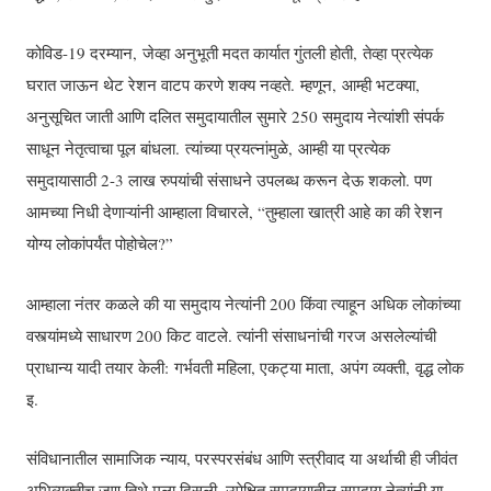
कोविड-19 दरम्यान, जेव्हा अनुभूती मदत कार्यात गुंतली होती, तेव्हा प्रत्येक
घरात जाऊन थेट रेशन वाटप करणे शक्य नव्हते. म्हणून, आम्ही भटक्या,
अनुसूचित जाती आणि दलित समुदायातील सुमारे 250 समुदाय नेत्यांशी संपर्क
साधून नेतृत्वाचा पूल बांधला. त्यांच्या प्रयत्नांमुळे, आम्ही या प्रत्येक
समुदायासाठी 2-3 लाख रुपयांची संसाधने उपलब्ध करून देऊ शकलो. पण
आमच्या निधी देणाऱ्यांनी आम्हाला विचारले, “तुम्हाला खात्री आहे का की रेशन
योग्य लोकांपर्यंत पोहोचेल?”
आम्हाला नंतर कळले की या समुदाय नेत्यांनी 200 किंवा त्याहून अधिक लोकांच्या
वस्त्यांमध्ये साधारण 200 किट वाटले. त्यांनी संसाधनांची गरज असलेल्यांची
प्राधान्य यादी तयार केली: गर्भवती महिला, एकट्या माता, अपंग व्यक्ती, वृद्ध लोक
इ.
संविधानातील सामाजिक न्याय, परस्परसंबंध आणि स्त्रीवाद या अर्थाची ही जीवंत
अभिव्यक्तीच जणू तिथे मला दिसली. उपेक्षित समुदायातील समुदाय नेत्यांनी या