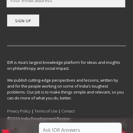
SIGN UP
IDR is Asia’s largest knowledge platform for ideas and insights
on philanthropy and social impact.
We publish cutting-edge perspectives and lessons, written by
and for the people working on some of India’s toughest
problems. Our job is to make things simple and relevant, so you
can do more of what you do, better.
Privacy Policy
|
Terms of Use
|
Contact
©2026 India Development Review
India Development Review is published by the Forum for Knowledge and
Social Impact, a not-for-profit company registered under Section 8 of