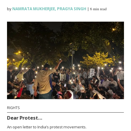
by
NAMRATA MUKHERJEE
,
PRAGYA SINGH
|
6 min read
RIGHTS
Dear Protest…
An open letter to India’s protest movements.