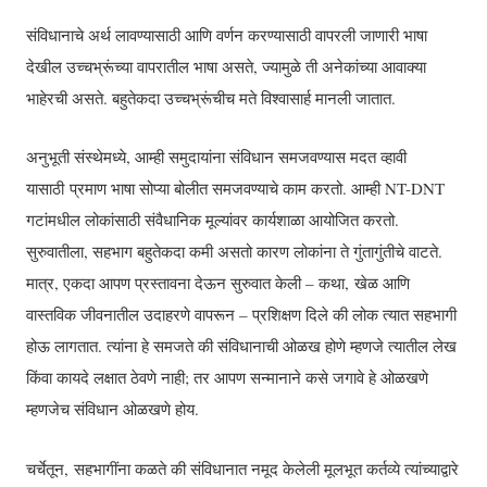
संविधानाचे अर्थ लावण्यासाठी आणि वर्णन करण्यासाठी वापरली जाणारी भाषा
देखील उच्चभ्रूंच्या वापरातील भाषा असते, ज्यामुळे ती अनेकांच्या आवाक्या
भाहेरची असते. बहुतेकदा उच्चभ्रूंचीच मते विश्वासार्ह मानली जातात.
अनुभूती संस्थेमध्ये, आम्ही समुदायांना संविधान समजवण्यास मदत व्हावी
यासाठी प्रमाण भाषा सोप्या बोलीत समजवण्याचे काम करतो. आम्ही NT-DNT
गटांमधील लोकांसाठी संवैधानिक मूल्यांवर कार्यशाळा आयोजित करतो.
सुरुवातीला, सहभाग बहुतेकदा कमी असतो कारण लोकांना ते गुंतागुंतीचे वाटते.
मात्र, एकदा आपण प्रस्तावना देऊन सुरुवात केली – कथा, खेळ आणि
वास्तविक जीवनातील उदाहरणे वापरून – प्रशिक्षण दिले की लोक त्यात सहभागी
होऊ लागतात. त्यांना हे समजते की संविधानाची ओळख होणे म्हणजे त्यातील लेख
किंवा कायदे लक्षात ठेवणे नाही; तर आपण सन्मानाने कसे जगावे हे ओळखणे
म्हणजेच संविधान ओळखणे होय.
चर्चेतून, सहभागींना कळते की संविधानात नमूद केलेली मूलभूत कर्तव्ये त्यांच्याद्वारे