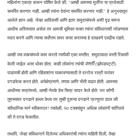
महिलांना एकत्र करून घोषित केले की, “आम्ही आमच्या मुलींना या प्रथेसाठी
समर्पित करणार नाही. आम्ही त्यांना देवांना समर्पित करणार नाही.” हे अनुभवातून
आलेले ज्ञान आहे. जेव्हा आदिवासी आणि इतर समुदायांमध्ये अशी दृढ समज
आधीच अस्तित्वात असेल तर आमची भूमिका फक्त त्यांना संविधानाशी जोडण्यास
मदत करणे आणि त्याचा सर्वोत्तम वापर कसा करायचा हे दाखवणे एवढीच राहते.
आम्ही ज्या वस्त्यांमध्ये काम करतो त्यापैकी एका वस्तीत, समुदायाला वस्ती रिकामी
वस्ती (
केली जाईल असा धोका होता. काही लोकांना त्यांची
झोपडपट्टी)
पाडायची होती आणि रहिवाशांना घाबरवण्यासाठी ते दररोज रात्री घरांवर
दगडफेक करत होते. अपेक्षेप्रमाणे, तणाव आणि भीती वाढत होती. आमच्या
आधीच्या सत्रांमध्ये, आम्ही नेमके हेच चित्र सादर केले होते: जर कोणी
तुमच्यावर दगडाने हल्ला केला तर तुम्ही दुसऱ्या दगडाने प्रत्युत्तर द्याल की
संवैधानिक मार्ग स्वीकाराल? त्यावेळी, 90 टक्क्यांहून अधिक लोकांनी सांगितले
की ते दगड फेकतील.
तथापि, जेव्हा संविधानाने दिलेल्या अधिकारांची त्यांना माहिती दिली, तेव्हा