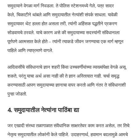
समुदायाने वेगळा मार्ग निवडला. ते पोलिस स्टेशनमध्ये गेले, पत्र सादर
केले, चिकाटीने थांबले आणि समुदायातील नेत्यांशी संपर्क साधला. यावेळी
समुदायावर थेट हल्ला होत असला तरी, त्यांनी अहिंसक पद्धतीने प्रकरण
सोडवायचे ठरवले. याचे कारण असे की समुदायाच्या सदस्यांनी संविधानाला
पूर्णपणे आत्मसात केले होते – त्यांनी त्याकडे जीवन जगण्याचा एक मार्ग म्हणून
पाहिले आणि त्याप्रमाणे वागले.
आदिवासींचे संविधानाचे ज्ञान शहरी किंवा उच्चवर्णीयांच्या व्याख्यांपेक्षा वेगळे असू
शकते, परंतु याचा अर्थ असा नाही की ते ज्ञान अस्तित्वात नाही. चर्चा समृद्ध
करण्यासाठी आपण समुदायाच्या ज्ञानाचा वापर करतो आणि नंतर ते संविधानाशी
पुन्हा जोडतो.
4. समुदायातील नेत्यांना पाठिंबा द्या
जर एखादी संस्था तळागाळात संवैधानिक साक्षरतेवर काम करत असेल, तर तिचे
नेतृत्व समुदायातील लोकांनी केले पाहिजे. उदाहरणार्थ, हवामान बदलामुळे आमचे