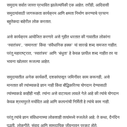
समुदाय सर्वात जास्त प्रभावित झालेल्यांपैकी एक आहेत. तरीही, आदिवासी
समुदायांसाठी जागरूकता कार्यक्रम आणि क्षमता निर्माण करण्याचे प्रयत्न
बहुतेकदा बाहेरील लोक करतात.
असे कार्यक्रम आयोजित करणारे असे गृहीत धरतात की गावातील लोकांना
‘स्वातंत्र्य’, ‘समानता’ किंवा ‘संवैधानिक हक्क’ यां सारखे शब्द समजत नाहीत.
परंतु महाराष्ट्रात, ‘स्वातंत्र्य’ आणि ‘बंधुता’ हे केवळ छापील शब्द नाहीत तर या
भावना खोलवर रूजल्या आहेत.
समुदायातील अनेक कार्यकर्ते, दशकांपासून जमिनीवर काम करूनही, असे
मानतात की त्यांच्याकडे ज्ञान नाही किंवा बौद्धिकरित्या योगदान देण्यासाठी
त्यांच्याकडे काहीही नाही. त्यांना असे वाटायला लावले गेले आहे की त्यांचे योगदान
केवळ श्रमापुरते मर्यादित आहे आणि कल्पनांची निर्मिती हे त्यांचे काम नाही.
परंतु त्यांचे ज्ञान संविधानाच्या लोकशाही तत्वांमध्ये रुजलेले आहे. ते कथा, दैनंदिन
पद्धती, लोकगीते, संवाद आणि सामुदायिक जीवनातून प्रकट होते.