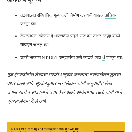
अधिक
तळागाळात संवैधानिक मूल्ये कशी निर्माण करायची याबद्दल
जाणून घ्या.
केरळमधील कोल्लम हे भारतातील पहिले संविधान साक्षर जिल्हा बनले
याबद्दल
जाणून घ्या.
ते
शहरी भारतात NT-DNT समुदायांना कसे वगळले जाते
जाणून घ्या.
मूळ
इंग्रजीतील
लेखाचा
मराठी
अनुवाद
करताना
ट्रांसलेशन
टूलचा
वापर
केला
आहे
.
सुशीलकुमार
सडोलीकर
यांनी
अनुवादीत
लेख
तपासण्याचे
व
संपादनाचे
काम
केले
आणि
अंकिता
भातखंडे
यांनी
याचे
पुनरावलोकन
केले
आहे
.