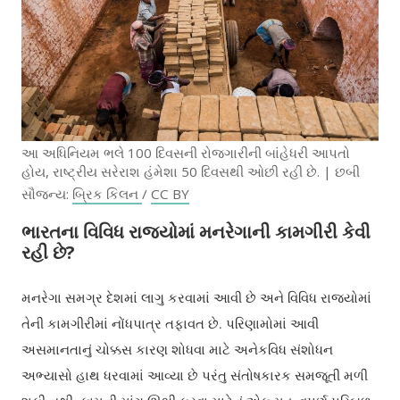
આ અધિનિયમ ભલે 100 દિવસની રોજગારીની બાંહેધરી આપતો
હોય, રાષ્ટ્રીય સરેરાશ હંમેશા 50 દિવસથી ઓછી રહી છે. | છબી
સૌજન્ય:
બ્રિક કિલન
/
CC BY
ભારતના વિવિધ રાજ્યોમાં મનરેગાની કામગીરી કેવી
રહી છે?
મનરેગા સમગ્ર દેશમાં લાગુ કરવામાં આવી છે અને વિવિધ રાજ્યોમાં
તેની કામગીરીમાં નોંધપાત્ર તફાવત છે. પરિણામોમાં આવી
અસમાનતાનું ચોક્કસ કારણ શોધવા માટે અનેકવિધ સંશોધન
અભ્યાસો હાથ ધરવામાં આવ્યા છે પરંતુ સંતોષકારક સમજૂતી મળી