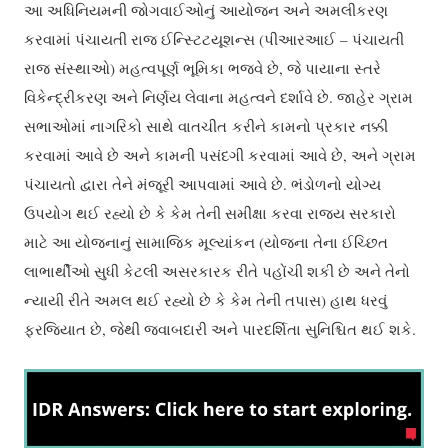
આ અધિનિયમની જોગવાઈઓનું આયોજન અને અમલીકરણ
કરવામાં પંચાયતી રાજ ઈન્સ્ટિટયૂશન્સ (પીઆરઆઈ – પંચાયતી
રાજ સંસ્થાઓ) મહત્વપૂર્ણ ભૂમિકા ભજવે છે, જે પાયાના સ્તરે
વિકેન્દ્રીકરણ અને નિર્ણય લેવાના મહત્વને દર્શાવે છે. જાહેર ગ્રામ
સભાઓમાં નાગરિકો સાથે વાતચીત કરીને કામનો પ્રકાર નક્કી
કરવામાં આવે છે અને કામની પસંદગી કરવામાં આવે છે, અને ગ્રામ
પંચાયતો દ્વારા તેને મંજૂરી આપવામાં આવે છે. ભંડોળનો યોગ્ય
ઉપયોગ થઈ રહ્યો છે કે કેમ તેની સમીક્ષા કરવા રાજ્ય સરકારો
માટે આ યોજનાનું સામાજિક મૂલ્યાંકન (યોજના તેના ઈચ્છિત
લાભાર્થીઓ સુધી કેટલી અસરકારક રીતે પહોંચી શકી છે અને તેનો
ન્યાયી રીતે અમલ થઈ રહ્યો છે કે કેમ તેની તપાસ) હાથ ધરવું
ફરજિયાત છે, જેથી જવાબદારી અને પારદર્શિતા સુનિશ્ચિત થઈ શકે.