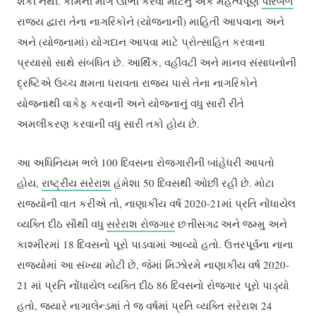
શકી નથી. કામની માંગ ઊભી કરવા માટેનું એક મહત્વપૂર્ણ
પરિબળ
રાજ્ય દ્વારા તેના નાગરિકોને (યોજનાની) માહિતી આપવાના અને
અને (યોજનામાં) યોગદાન આપવા માટે પ્રોત્સાહિત કરવાના
પ્રયાસો સાથે સંબંધિત છે. આર્થિક, વહીવટી અને માનવ સંસાધનોની
દ્રષ્ટિએ ઉચ્ચ ક્ષમતા ધરાવતા રાજ્ય પાસે તેના નાગરિકોને
યોજનાથી વાકેફ કરવાની અને યોજનાનું વધુ સારી રીતે
અમલીકરણ કરવાની વધુ સારી તકો હોય છે.
આ અધિનિયમ ભલે 100 દિવસના રોજગારીની બાંહેધરી આપતો
હોય,
રાષ્ટ્રીય સરેરાશ
હંમેશા 50 દિવસથી ઓછી રહી છે. મોટા
રાજ્યોની વાત કરીએ તો, નાણાકીય વર્ષ 2020-21માં પ્રતિ નોંધાયેલ
વ્યક્તિ દીઠ સૌથી વધુ
સરેરાશ રોજગાર
છત્તીસગઢ અને જમ્મુ અને
કાશ્મીરમાં 18 દિવસનો પૂરો પાડવામાં આવ્યો હતો. ઉત્તરપૂર્વના નાના
રાજ્યોમાં આ સંખ્યા મોટી છે, જેમાં મિઝોરમે નાણાકીય વર્ષ 2020-
21 માં પ્રતિ નોંધાયેલ વ્યક્તિ દીઠ 86 દિવસનો રોજગાર પૂરો પાડ્યો
હતો, જ્યારે નાગાલેન્ડમાં તે જ વર્ષમાં પ્રતિ વ્યક્તિ સરેરાશ 24