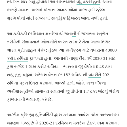
સ્થગિત થઈ ગયું હોવાથી આ સમસ્યાઓ
વધુ વકરી હતી
. આના
કારણે કામના અભાવે પોતાના ગામડાઓમાં પાછા ફરી રહેલા
શ્રમિકોની મોટી સંખ્યામાં સામૂહિક હિજરત જોવા મળી હતી.
આ કટોકટી દરમિયાન મનરેગા યોજના
ની
રોજગારના સ્ત્રોત
તરીકેની સંભાવનાને ઓળખીને ભારત સરકારે તેના આત્મનિર્ભર
ભારત પ્રોત્સાહન પેકેજ હેઠળ આ કાર્યક્રમ માટે વધારાના
40000
કરોડ રુપિયા
ફાળવ્યા હતા. આનાથી નાણાકીય વર્ષ 2020-21 માટે
કુલ બજેટ 1 લાખ કરોડ રુપિયા – ભારતના જીડીપીના 0.48 ટકા –
થયું હતું. વધુમાં, સરેરાશ વેતન દર 182 રુપિયાથી
વધારીને
202
રુપિયા પ્રતિ દિવસ કરવામાં આવ્યો હતો. જોકે, વિશ્વ બેંકના
અર્થશાસ્ત્રીઓ સામાન્ય સમયમાં જીડીપીના 1.7 ટકા જેટલું ભંડોળ
ફાળવવાની ભલામણ કરે છે.
અઝીમ પ્રેમજી યુનિવર્સિટી દ્વારા કરવામાં આવેલા એક અભ્યાસમાં
જાણવા મળ્યું છે કે 2020-21 દરમિયાન મનરેગા હેઠળ કામ કરવામાં