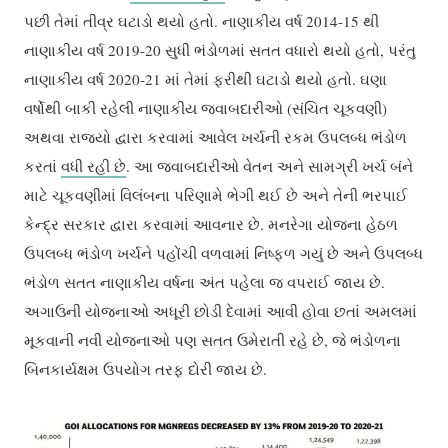
પછી તેમાં તીવ્ર ઘટાડો થયો હતો. નાણાકીય વર્ષ 2014-15 થી
નાણાકીય વર્ષ 2019-20 સુધી ભંડોળમાં સતત વધારો થયો હતો, પરંતુ
નાણાકીય વર્ષ 2020-21 માં તેમાં ફરીથી ઘટાડો થયો હતો. ઘણા
વર્ષોથી બાકી રહેલી નાણાકીય જવાબદારીઓ (સંચિત ચૂકવણી)
અથવા રાજ્યો દ્વારા કરવામાં આવેલ ખર્ચની રકમ ઉપલબ્ધ ભંડોળ
કરતાં
વધી રહી છે
. આ જવાબદારીઓ વેતન અને સામગ્રી ખર્ચ બંને
માટે ચૂકવણીમાં વિલંબના પરિણામે ભેગી થઈ છે અને તેની ભરપાઈ
કેન્દ્ર સરકાર દ્વારા કરવામાં આવનાર છે. મનરેગા યોજના હેઠળ
ઉપલબ્ધ ભંડોળ ખર્ચને પહોંચી વળવામાં નિષ્ફળ ગયું છે અને ઉપલબ્ધ
ભંડોળ સતત નાણાકીય વર્ષના અંત પહેલા જ વપરાઈ જાય છે.
અગાઉની યોજનાઓ અધૂરી છોડી દેવામાં આવી હોવા છતાં અમલમાં
મૂકવાની નવી યોજનાઓ પણ સતત ઉમેરાતી રહે છે, જે ભંડોળના
બિનકાર્યક્ષમ ઉપયોગ તરફ દોરી જાય છે.