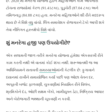
છે. 2020
માં મનરેગા યોજના હેઠળ મહિલાઓને કામ આપનારા
ટોચના રાજ્યોમાં કેરળ (91.41ટકા), પુડુચેરી (87.04 ટકા) અને
તમિળનાડુ (84.88 ટકા) હતા. મનરેગા મહિલાઓને શી રીતે મદદરૂપ
થાય છે તે વિશે
વધુ
વાંચો. લિંગ-સમાવેશક રોજગારને ટેકો આપી શકે
તેવા નીતિગત હસ્તક્ષેપો
વિશે
વાંચો.
શું મનરેગા હજી પણ ઉપયોગીછે?
એક સલામતી જાળ તરીકે મનરેગા યોજના હંમેશા એકસરખી રીતે
કામ કરતી નથી એ વાતમાં કોઈ શંકા નથી. શરૂઆતથી જ આ
અધિનિયમને સતાવતી
સમસ્યાઓ
માંની કેટલીક છે: ફુગાવાને
ધ્યાનમાં રાખીને સમાયોજિત કર્યા પછી પણ ઓછા વેતન દર,
અપૂરતી બજેટ ફાળવણી, ચુકવણીમાં નિયમિત રીતે વિલંબ,
શ્રમિકોને દંડ, ઓછી સક્ષમ બેંકો, ખામીયુક્ત ડેટા, નિષ્ક્રિય આધાર
અને બેરોજગારી ભથ્થાની ચૂકવણી ન કરવી.