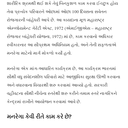
શારીરિક શ્રમથી થઈ શકે તેવું બિનકુશળ કામ કરવા ઈચ્છુક હોય
તેવા પ્રત્યેક પરિવારને ઓછામાં ઓછા 100 દિવસના સવેતન
રોજગારની બાંહેધરી આપે છે. આ કાયદાના મૂળ મહારાષ્ટ્ર
એમ્પ્લોયમેન્ટ ગેરેંટી એક્ટ, 1972 (એમઈજીએસ – મહારાષ્ટ્ર
રોજગાર બાંહેધરી યોજના, 1972) માં છે, કામ કરવાનો અધિકાર
સ્વીકારનાર આ સૌપ્રથમ અધિનિયમ હતો, અને તેની સફળતાએ
મનરેગા માટેનો માર્ગ મોકળો કર્યો હતો.
મનરેગા એક માંગ-આધારિત કાર્યક્રમ છે, આ કાર્યક્રમ ભારતમાં
સૌથી વધુ સંવેદનશીલ પરિવારો માટે આજીવિકા સુરક્ષા ઊભી કરવાના
અને વધારવાના વિચારથી શરુ કરવામાં આવ્યો હતો. સરકારી
વહીવટના સૌથી નીચેના સ્તરેથી શરુ કરીને તમામ સ્તરે નાગરિકને
કેન્દ્રમાં રાખીને આયોજન કરવામાં આવે છે.
મનરેગા કેવી રીતે કામ કરે છે?