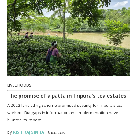
LIVELIHOODS
The promise of a patta in Tripura’s tea estates
A 2022 land titling scheme promised security for Tripura's tea
workers. But gaps in information and implementation have
blunted its impact.
by
RISHIRAJ SINHA
|
6 min read