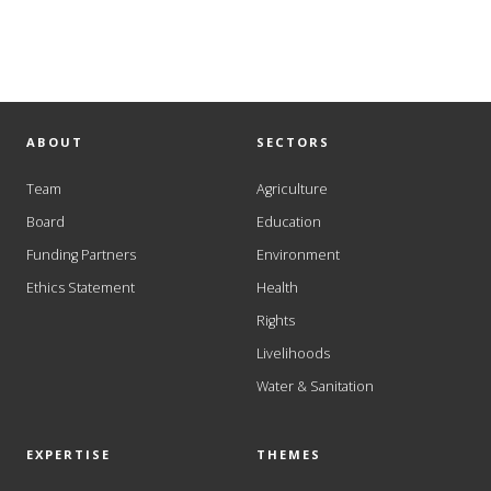
ABOUT
SECTORS
Team
Agriculture
Board
Education
Funding Partners
Environment
Ethics Statement
Health
Rights
Livelihoods
Water & Sanitation
EXPERTISE
THEMES