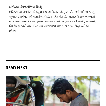
ઇન્ડિયા ડેવલપમેન્ટ રિવ્યુ
ઇન્ડિયા ડેવલપમેન્ટ રિવ્યુ (IDR) એ વિકાસ ક્ષેત્રના નેતાઓ માટે ભારતનું
પ્રથમ સ્વતંત્ર ઓનલાઈન મીડિયા પ્લેટફોર્મ છે. અમારું મિશન ભારતમાં
સામાજિક અસર અંગે જ્ઞાનને આગળ વધારવાનું છે. અમે વિચારો, મતમતો,
વિશ્લેષણ અને વાસ્તવિક કામકાજમાંથી મળેલા પાઠ પ્રસિદ્ધ કરીએ
છીએ.
READ NEXT