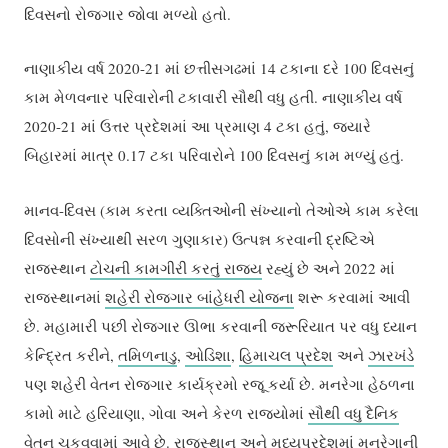
દિવસનો રોજગાર જોવા મળ્યો હતો.
નાણાકીય વર્ષ 2020-21 માં છત્તીસગઢમાં 14 ટકાના દરે 100 દિવસનું
કામ મેળવનાર પરિવારોની ટકાવારી સૌથી વધુ હતી. નાણાકીય વર્ષ
2020-21 માં ઉત્તર પ્રદેશમાં આ પ્રમાણ 4 ટકા હતું, જ્યારે
બિહારમાં માત્ર 0.17 ટકા પરિવારોને 100 દિવસનું કામ મળ્યું હતું.
માનવ-દિવસ (કામ કરતા વ્યક્તિઓની સંખ્યાનો તેઓએ કામ કરેલા
દિવસોની સંખ્યાથી સરળ ગુણાકાર) ઉત્પન્ન કરવાની દ્રષ્ટિએ
રાજસ્થાન
ટોચની કામગીરી કરતું રાજ્ય
રહ્યું છે અને 2022 માં
રાજસ્થાનમાં
શહેરી રોજગાર બાંહેધરી યોજના
શરૂ કરવામાં આવી
છે. મહામારી પછી રોજગાર ઊભા કરવાની જરૂરિયાત પર વધુ ધ્યાન
કેન્દ્રિત કરીને,
તમિળનાડુ
,
ઓડિશા
,
હિમાચલ પ્રદેશ
અને
ઝારખંડે
પણ શહેરી વેતન રોજગાર કાર્યક્રમો રજૂ કર્યા છે. મનરેગા હેઠળના
કામો માટે હરિયાણા, ગોવા અને કેરળ રાજ્યોમાં
સૌથી વધુ દૈનિક
વેતન
ચૂકવવામાં આવે છે.
રાજસ્થાન
અને
મધ્યપ્રદેશ
માં મનરેગાની