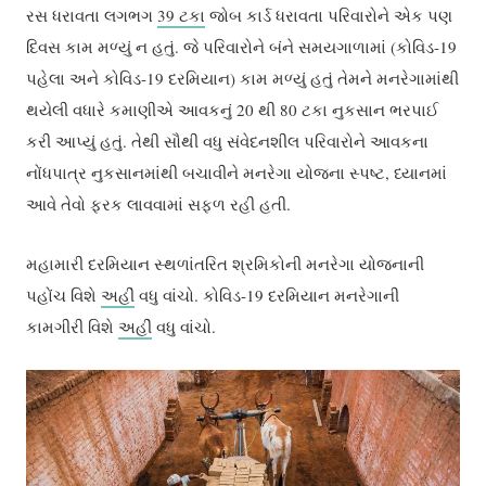
રસ ધરાવતા લગભગ
39 ટકા
જોબ કાર્ડ ધરાવતા પરિવારોને એક પણ
દિવસ કામ મળ્યું ન હતું. જે પરિવારોને બંને સમયગાળામાં (કોવિડ-19
પહેલા અને કોવિડ-19 દરમિયાન) કામ મળ્યું હતું તેમને મનરેગામાંથી
થયેલી વધારે કમાણીએ આવકનું 20 થી 80 ટકા નુકસાન ભરપાઈ
કરી આપ્યું હતું. તેથી સૌથી વધુ સંવેદનશીલ પરિવારોને આવકના
નોંધપાત્ર નુકસાનમાંથી બચાવીને મનરેગા યોજના સ્પષ્ટ, ધ્યાનમાં
આવે તેવો ફરક લાવવામાં સફળ રહી હતી.
મહામારી દરમિયાન સ્થળાંતરિત શ્રમિકોની મનરેગા યોજનાની
પહોંચ વિશે
અહીં
વધુ વાંચો. કોવિડ-19 દરમિયાન મનરેગાની
કામગીરી વિશે
અહીં
વધુ વાંચો.