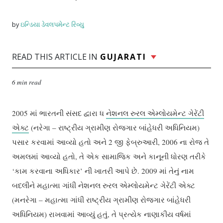
ઇન્ડિયા ડેવલપમેન્ટ રિવ્યુ
by
READ THIS ARTICLE IN
GUJARATI
6 min read
2005 માં ભારતની સંસદ દ્વારા ધ
નેશનલ રુરલ એમ્લોયમેન્ટ ગેરેંટી
એક્ટ
(નરેગા – રાષ્ટ્રીય ગ્રામીણ રોજગાર બાંહેધરી અધિનિયમ)
પસાર કરવામાં આવ્યો હતો અને 2 જી ફેબ્રુઆરી, 2006 ના રોજ તે
અમલમાં આવ્યો હતો, તે એક સામાજિક અને કાનૂની ધોરણ તરીકે
‘કામ કરવાના અધિકાર’ ની ખાતરી આપે છે. 2009 માં તેનું નામ
બદલીને મહાત્મા ગાંધી નેશનલ રુરલ એમ્લોયમેન્ટ ગેરેંટી એક્ટ
(મનરેગા – મહાત્મા ગાંધી રાષ્ટ્રીય ગ્રામીણ રોજગાર બાંહેધરી
અધિનિયમ) રાખવામાં આવ્યું હતું, તે પ્રત્યેક નાણાકીય વર્ષમાં