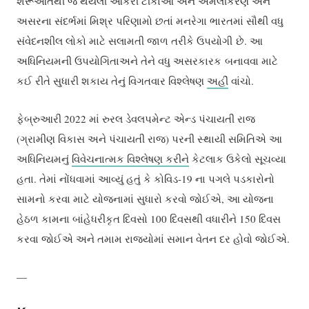
શરૂઆતથી જ થયેલી આકરી ટીકાઓ અને અમલીકરણ અને
અસરના સંદર્ભમાં મિશ્ર પરિણામો છતાં મનરેગા ભારતમાં સૌથી વધુ
સંવેદનશીલ લોકો માટે સલામતી જાળ તરીકે ઉપયોગી છે. આ
અધિનિયમની ઉપયોગિતાઅને તેને વધુ અસરકારક બનાવવા માટે
કઈ રીતે સુધારી શકાય તેનું વિગતવાર વિશ્લેષણ
અહીં
વાંચો.
ફેબ્રુઆરી 2022 માં રુરલ ડેવલપમેન્ટ એન્ડ પંચાયતી રાજ
(ગ્રામીણ વિકાસ અને પંચાયતી રાજ) પરની સ્થાયી સમિતિએ આ
અધિનિયમનું
વિવેચનાત્મક વિશ્લેષણ કરીને
કેટલાક ઉકેલો સૂચવ્યા
હતા. તેમાં નોંધવામાં આવ્યું હતું કે કોવિડ-19 ના પગલે પડકારોનો
સામનો કરવા માટે યોજનામાં સુધારો કરવો જોઈએ, આ યોજના
હેઠળ કામના બાંહેધરીકૃત દિવસો 100 દિવસથી વધારીને 150 દિવસ
કરવા જોઈએ અને તમામ રાજ્યોમાં સમાન વેતન દર હોવો જોઈએ.
—