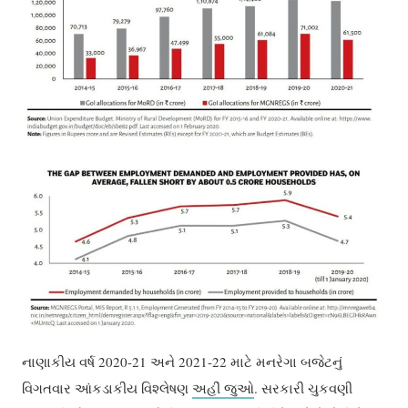
નાણાકીય વર્ષ 2020-21 અને 2021-22 માટે મનરેગા બજેટનું
વિગતવાર આંકડાકીય વિશ્લેષણ
અહીં જુઓ
. સરકારી ચુકવણી