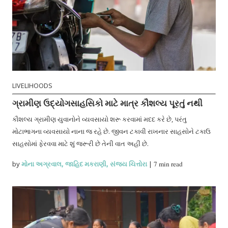
LIVELIHOODS
ગ્રામીણ ઉદ્યોગસાહસિકો માટે માત્ર કૌશલ્ય પૂરતું નથી
કૌશલ્ય ગ્રામીણ યુવાનોને વ્યવસાયો શરૂ કરવામાં મદદ કરે છે, પરંતુ
મોટાભાગના વ્યવસાયો નાના જ રહે છે. જીવન ટકાવી રાખનાર સાહસોને ટકાઉ
સાહસોમાં ફેરવવા માટે શું જરૂરી છે તેની વાત અહીં છે.
by
મોના અગ્રવાલ
,
જાહિદ મકરાણી
,
સંજય ચિત્તોરા
|
7 min read