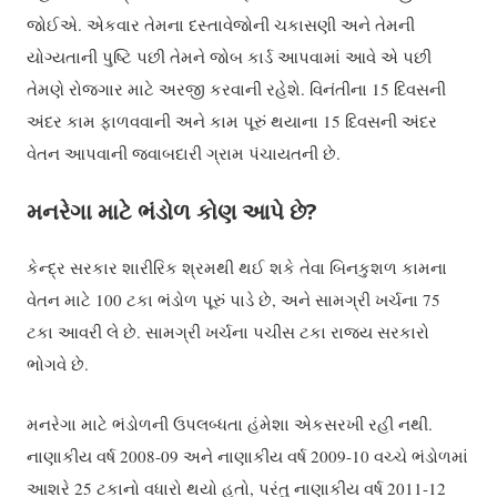
જોઈએ. એકવાર તેમના દસ્તાવેજોની ચકાસણી અને તેમની
યોગ્યતાની પુષ્ટિ પછી તેમને જોબ કાર્ડ આપવામાં આવે એ પછી
તેમણે રોજગાર માટે અરજી કરવાની રહેશે. વિનંતીના 15 દિવસની
અંદર કામ ફાળવવાની અને કામ પૂરું થયાના 15 દિવસની અંદર
વેતન આપવાની જવાબદારી ગ્રામ પંચાયતની છે.
મનરેગા માટે ભંડોળ કોણ આપે છે?
કેન્દ્ર સરકાર શારીરિક શ્રમથી થઈ શકે તેવા બિનકુશળ કામના
વેતન માટે 100 ટકા ભંડોળ પૂરું પાડે છે, અને સામગ્રી ખર્ચના 75
ટકા આવરી લે છે. સામગ્રી ખર્ચના પચીસ ટકા રાજ્ય સરકારો
ભોગવે છે.
મનરેગા માટે ભંડોળની ઉપલબ્ધતા હંમેશા એકસરખી રહી નથી.
નાણાકીય વર્ષ 2008-09 અને નાણાકીય વર્ષ 2009-10 વચ્ચે ભંડોળમાં
આશરે 25 ટકાનો
વધારો થયો હતો
, પરંતુ નાણાકીય વર્ષ 2011-12