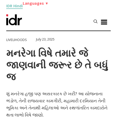
Languages
▼
IDR Hindi
July 23, 2025
LIVELIHOODS
મનરેગા વિષે તમારે જે
જાણવાની જરૂર છે તે બધું
જ
શું મનરેગા હજી પણ અસરકારક છે ખરી? આ યોજનાના
ભંડોળ, તેની રાજ્યવાર કામગીરી, મહામારી દરમિયાન તેની
ભૂમિકા અને તેનાથી મહિલાઓ અને સ્થળાંતરિત કામદારોને
થતા લાભો વિષે જાણો.