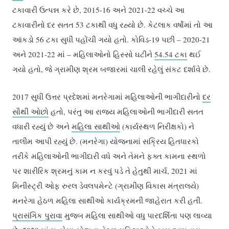
ટકાવારી ઉત્પન્ન કરે છે, 2015-16 અને 2021-22 વચ્ચે આ
ટકાવારીનો દર સતત 53 ટકાથી વધુ રહ્યો છે. કેટલાક વર્ષોમાં તો આ
આંકડો 56 ટકા સુધી પહોંચી ગયો હતો. કોવિડ-19 પછી – 2020-21
અને 2021-22 માં – મહિલાઓનો હિસ્સો ઘટીને
54.54 ટકા
થઈ
ગયો હતો, જે ગ્રામીણ શ્રમ બજારમાં ચાલી રહેલું સંકટ દર્શાવે છે.
2017 સુધી ઉત્તર પ્રદેશમાં મનરેગામાં મહિલાઓની ભાગીદારીનો
દર
સૌથી ઓછો
હતો, પરંતુ આ રાજ્ય મહિલાઓની ભાગીદારી સતત
વધારી રહ્યું છે અને
મહિલા સાથીઓ
(કાર્યસ્થળ નિરીક્ષકો) ને
તાલીમ આપી રહ્યું છે. (મનરેગા) યોજનામાં સક્રિય હિતધારકો
તરીકે મહિલાઓની ભાગીદારી વધે અને તેમને ફક્ત કામના સ્થળો
પર શારીરિક શ્રમનું કામ ન કરવું પડે તે હેતુથી માર્ચ, 2021 માં
મિનીસ્ટ્રી ઓફ રુરલ ડેવલપમેન્ટે (ગ્રામીણ વિકાસ મંત્રાલયે)
મનરેગા હેઠળ મહિલા સાથીઓ કાર્યક્રમની જાહેરાત કરી હતી.
પ્રાસંગિક પુરાવા
મુજબ મહિલા સાથીઓ વધુ પારદર્શિતા પણ લાવ્યા