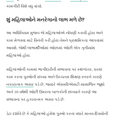
કામગીરી વિશે વધુ વાંચો.
શું મહિલાઓને મનરેગાનો લાભ મળે છે?
આ અધિનિયમ મુજબ જે મહિલાઓએ નોંધણી કરાવી હોય અને
કામ મેળવવા માટે વિનંતી કરી હોય તેમને પ્રાથમિકતા આપવામાં
આવશે, જેથી લાભાર્થીઓમાં ઓછામાં ઓછી એક તૃતીયાંશ
મહિલાઓ હોય.
મહિલાઓની કામમાં ભાગીદારીની સંભાવના પર સ્થળાંતર, ઘરમાં
કામ કરતા પુરુષોની સંખ્યા અને ઉચ્ચતમ શિક્ષણ સ્તરને કારણે
નકારાત્મક અસર
પડે છે, જ્યારે એસસી/એસટી સામાજિક જૂથો
અને 10 વર્ષથી ઓછી ઉંમરના બાળકોની સંખ્યાને કારણે આ
સંભાવના પર હકારાત્મક અસર પડે છે.
ડેટા
દર્શાવે છે કે મહિલાઓ હંમેશ પુરુષો કરતાં વધારે માનવ-દિવસોની