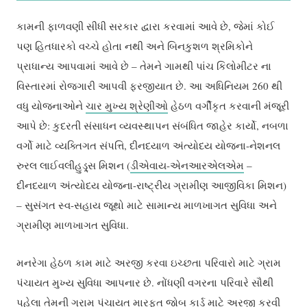
કામની ફાળવણી સીધી સરકાર દ્વારા કરવામાં આવે છે, જેમાં કોઈ
પણ હિતધારકો વચ્ચે હોતા નથી અને બિનકુશળ શ્રમિકોને
પ્રાધાન્ય આપવામાં આવે છે – તેમને ગામથી પાંચ કિલોમીટર ના
વિસ્તારમાં રોજગારી આપવી ફરજીયાત છે. આ અધિનિયમ 260 થી
વધુ યોજનાઓને
ચાર મુખ્ય શ્રેણીઓ
હેઠળ વર્ગીકૃત કરવાની મંજૂરી
આપે છે: કુદરતી સંસાધન વ્યવસ્થાપન સંબંધિત જાહેર કાર્યો, નબળા
વર્ગો માટે વ્યક્તિગત સંપત્તિ, દીનદયાળ અંત્યોદય યોજના-નેશનલ
રુરલ લાઈવલીહુડ્ર્સ મિશન (
ડીએવાય-એનઆરએલએમ
–
દીનદયાળ અંત્યોદય યોજના-રાષ્ટ્રીય ગ્રામીણ આજીવિકા મિશન)
– સુસંગત સ્વ-સહાય જૂથો માટે સામાન્ય માળખાગત સુવિધા અને
ગ્રામીણ માળખાગત સુવિધા.
મનરેગા હેઠળ કામ માટે અરજી કરવા ઇચ્છતા પરિવારો માટે ગ્રામ
પંચાયત મુખ્ય સુવિધા આપનાર છે. નોંધણી વગરના પરિવારે સૌથી
પહેલા તેમની ગ્રામ પંચાયત મારફત જોબ કાર્ડ માટે અરજી કરવી