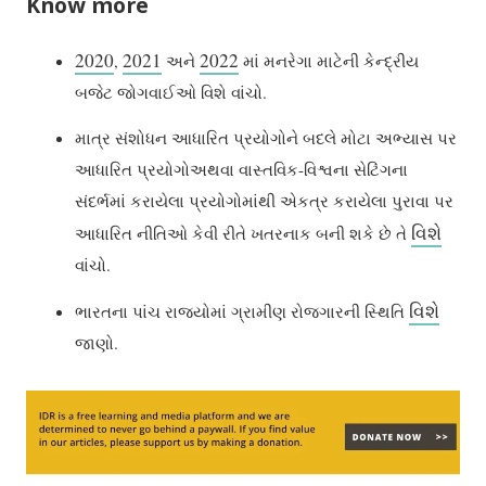
Know more
2020
2021
2022
,
અને
માં મનરેગા માટેની કેન્દ્રીય
બજેટ જોગવાઈઓ વિશે વાંચો.
માત્ર સંશોધન આધારિત પ્રયોગોને બદલે મોટા અભ્યાસ પર
આધારિત પ્રયોગોઅથવા વાસ્તવિક-વિશ્વના સેટિંગના
સંદર્ભમાં કરાયેલા પ્રયોગોમાંથી એકત્ર કરાયેલા પુરાવા પર
વિશે
આધારિત નીતિઓ કેવી રીતે ખતરનાક બની શકે છે તે
વાંચો.
વિશે
ભારતના પાંચ રાજ્યોમાં ગ્રામીણ રોજગારની સ્થિતિ
જાણો.