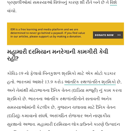
પ્રણાલીઓમાં સમસ્યાઓ વિલંબનું કારણ શી રીતે બને છે તે
વિશે
વાંચો.
મહામારી દરમિયાન મનરેગાની કામગીરી કેવી
રહી?
કોવિડ-19 નો ફેલાવો બિનકુશળ શ્રમિકો માટે એક મોટો પડકાર
હતો. ભારતમાં આશરે 13.9 કરોડ
આંતરિક સ્થળાંતરિત શ્રમિકો
છે,
અને તેમાંથી મોટાભાગના દૈનિક વેતન (દાડિયા મજૂરી) નું કામ કરતા
શ્રમિકો છે. ભારતના આંતરિક સ્થળાંતરિતોને સતાવતી અનેક
સમસ્યાઓમાંની કેટલીક છે, ગુજરાન ચલાવવા માટે દૈનિક વેતન
(દાડિયું) કમાવાનો સંઘર્ષ, અસંગઠિત રોજગાર અને નાણાકીય
સુરક્ષાનો અભાવ. મહામારી દરમિયાન લોકડાઉનને કારણે ઉત્પાદન