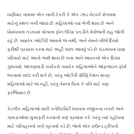
ઘણીવાર ગામમાં એક નાની ટેકરી કે એક ઝાડ નેટવર્ક મેળવવા
માટેનું સ્થળ બની જાય છે. મહિલાઓ ત્યાં ભેગી થાય છે અને
ધોમધખતા તડકામાં પોતાના ફોન ઊંચા પકડીને મેસેજની રાહ જોતી
રહે છે. ક્યારેક ઓટીપી આવતો જ નથી, અને તેમને બીજે દિવસે
ફરીથી પ્રયાસ કરવા માટે અહીં પાછા આવવું પડે છે. ધડગાંવના ઘણા
પરિવારો માટે આનો અર્થ થાય છે કામ અને આવકનો એક દિવસ
ગુમાવવો. આંગણવાડી કાર્યકરો ક્યારેક મહિલાઓને ઑફલાઇન ફોર્મ
ભરવામાં મદદ કરી શકે છે, પરંતુ ઓટીપી વેરિફિકેશન માત્ર
મહિલાઓ માટે જ નહીં, પરંતુ તેમના પિતા કે પતિ માટે પણ
ફરજિયાત છે.
કેટલીક મહિલાઓ સારી કનેક્ટિવિટી ધરાવતા નજીકના નગરો અને
ગામડાઓમાં મુસાફરી કરવાનો પણ પ્રયાસ કરે. પરંતુ ત્યાં પહોંચવા
માટે પરિવહનનો ખર્ચ ચૂકવવો પડે છે, જેનો એક રાઉન્ડ ટ્રીપનો