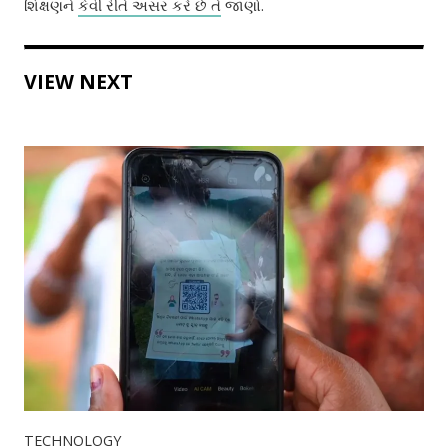
શિક્ષણને
કેવી રીતે અસર કરે છે તે
જાણો.
VIEW NEXT
TECHNOLOGY