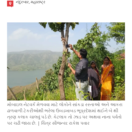
નંદુરબાર, મહારાષ્ટ્ર
મોબાઇલ નેટવર્ક મેળવવા માટે લોકોને સાંકડા રસ્તાઓ અને આકરા
ઢાળવાળી ટેકરીઓથી ભરેલા ઉબડખાબડ ભૂપ્રદેશમાં થઈને બે થી
ત્રણ કલાક ચાલવું પડે છે. કેટલાક તો ઝાડ પર અથવા નાના પર્વતો
પર ચઢી જાય છે. | ચિત્ર સૌજન્ય: રાકેશ પવાર