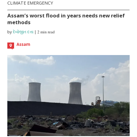
CLIMATE EMERGENCY
Assam’s worst flood in years needs new relief
methods
by
દેબોજીત દત્તા
|
2 min read
Assam