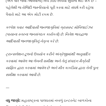
(એક વાર જવા-આવવાનો) ખર્ચ 300 રુપિયા સુધીનો થઈ શકે છે –
પહેલેથી જ રોજિંદી જરૂરિયાતો પૂરી કરવા માટે સંઘર્ષ કરી રહેલા
પૈવારો માટે આ એક મોટી રકમ છે.
કલ્પેશ પવાર આદિવાસી જનજાગૃતિમાં ગ્રાસરુટ મોબિલાઈઝર
(પાયાના સ્તરના જનસંગઠક કાર્યકર્તા) છે. નિતેશ ભારદ્વાજ
આદિવાસી જનજાગૃતિનું નેતૃત્વ કરે છે.
ટ્રાન્સલેશન ટૂલનો ઉપયોગ કરીને અંગ્રેજીમાંથી અનુવાદિત
કરવામાં આવેલ આ લેખની સમીક્ષા અને તેનું સંપાદન મૈત્રેયી
યાજ્ઞિક દ્વારા કરવામાં આવેલ છે અને મીત કાકડિયા દ્વારા તેની પુન:
સમીક્ષા કરવામાં આવી છે.
—
વધુ જાણો:
મહારાષ્ટ્રના પાલઘરમાં નબળું ઇન્ટરનેટ બાળકોના