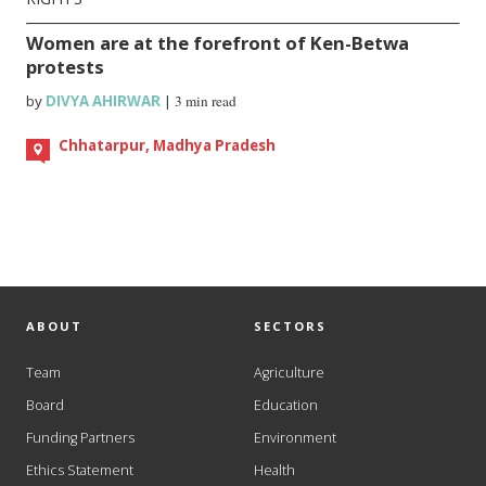
Women are at the forefront of Ken-Betwa
protests
by
DIVYA AHIRWAR
|
3 min read
Chhatarpur, Madhya Pradesh
ABOUT
SECTORS
Team
Agriculture
Board
Education
Funding Partners
Environment
Ethics Statement
Health