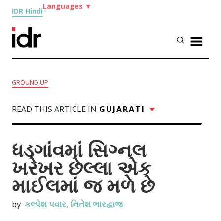
Languages
▼
IDR Hindi
GROUND UP
READ THIS ARTICLE IN
GUJARATI
ધડગાંવમાં સિગ્નલ
ખરેખર છેલ્લા એક
માઈલમાં જ મળે છે
by
કલ્પેશ પવાર
,
નિતેશ ભારદ્વાજ