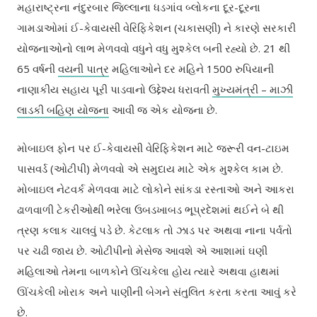
મહારાષ્ટ્રના નંદુરબાર જિલ્લાના ધડગાંવ બ્લોકના દૂર-દૂરના
ગામડાઓમાં ઈ-કેવાયસી વેરિફિકેશન (ચકાસણી) ને કારણે સરકારી
યોજનાઓનો લાભ મેળવવો વધુને વધુ મુશ્કેલ બની રહ્યો છે. 21 થી
65 વર્ષની
વયની પાત્ર
મહિલાઓને દર મહિને 1500 રુપિયાની
નાણાકીય સહાય પૂરી પાડવાનો ઉદ્દેશ્ય ધરાવતી
મુખ્યમંત્રી – માઝી
લાડકી બહિણ યોજના
આવી જ એક યોજના છે.
મોબાઇલ ફોન પર ઈ-કેવાયસી વેરિફિકેશન માટે જરૂરી વન-ટાઇમ
પાસવર્ડ (ઓટીપી) મેળવવો એ સમુદાય માટે એક મુશ્કેલ કામ છે.
મોબાઇલ નેટવર્ક મેળવવા માટે લોકોને સાંકડા રસ્તાઓ અને આકરા
ઢાળવાળી ટેકરીઓથી ભરેલા ઉબડખાબડ ભૂપ્રદેશમાં થઈને બે થી
ત્રણ કલાક ચાલવું પડે છે. કેટલાક તો ઝાડ પર અથવા નાના પર્વતો
પર ચઢી જાય છે. ઓટીપીનો મેસેજ આવશે એ આશામાં ઘણી
મહિલાઓ તેમના બાળકોને ઊંચકેલા હોય ત્યારે અથવા હાથમાં
ઊંચકેલી ખોરાક અને પાણીની બેગને સંતુલિત કરતા કરતા આવું કરે
છે.